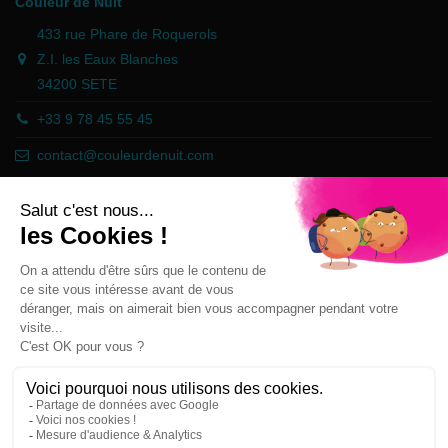
Couleur de Nuit
433 rue Phare de Roquerols
Z.I. les Eaux Blanches
34200 SETE
+33 9 78 45 55 45
contact@couleurdenuit.com
Händler zugelassen von Gesellschaft für Garantierte Bewertungen,
Klicken Sie hier
.
Follow us
Newsletter