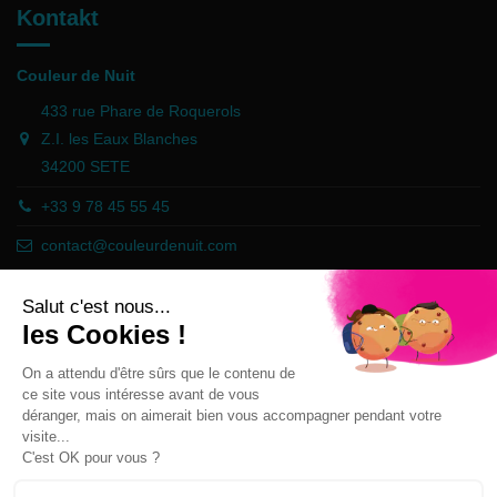
Kontakt
Couleur de Nuit
433 rue Phare de Roquerols
Z.I. les Eaux Blanches
34200 SETE
+33 9 78 45 55 45
contact@couleurdenuit.com
Händler zugelassen von Gesellschaft für Garantierte Bewertungen,
Klicken Sie hier
.
Follow us