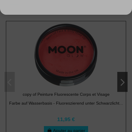
copy of Peinture Fluorescente Corps et Visage
Farbe auf Wasserbasis - Fluoreszierend unter Schwarzlicht...
11,95 €
Ajouter au panier