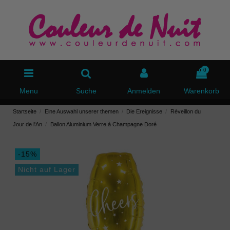
0
Menu
Suche
Anmelden
Warenkorb
Startseite
Eine Auswahl unserer themen
Die Ereignisse
Réveillon du
Jour de l'An
Ballon Aluminium Verre à Champagne Doré
-15%
Nicht auf Lager