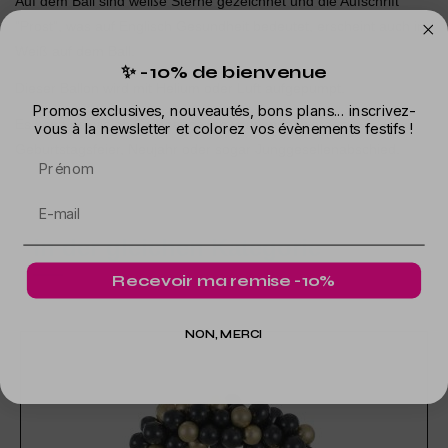
Auf dem Ball sind weiße Sterne gezeichnet und die Aufschrift
"Prost", was auf Englisch Gesundheit bedeutet, erscheint auch in
Weiß auf dem Ball.
✨ -10% de bienvenue
Dieser Ballon wird mit Helium oder Luft aufgepumpt.
Promos exclusives, nouveautés, bons plans... inscrivez-
Es kann bei vielen Gelegenheiten verwendet werden:
vous à la newsletter et colorez vos évènements festifs !
Geburtstagsfeier, Neujahr oder sogar Junggesellenabschied.
Prénom
In der gleichen Kategorie
Recevoir ma remise -10%
NON, MERCI