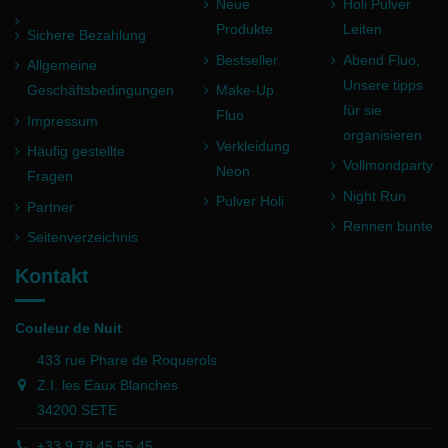
Neue
Holi Pulver
Produkte
Leiten
Sichere Bezahlung
Bestseller
Abend Fluo,
Allgemeine
Unsere tipps
Geschäftsbedingungen
Make-Up
für sie
Fluo
Impressum
organisieren
Verkleidung
Häufig gestellte
Vollmondparty
Neon
Fragen
Night Run
Pulver Holi
Partner
Rennen bunte
Seitenverzeichnis
Kontakt
Couleur de Nuit
433 rue Phare de Roquerols
Z.I. les Eaux Blanches
34200 SETE
+33 9 78 45 55 45