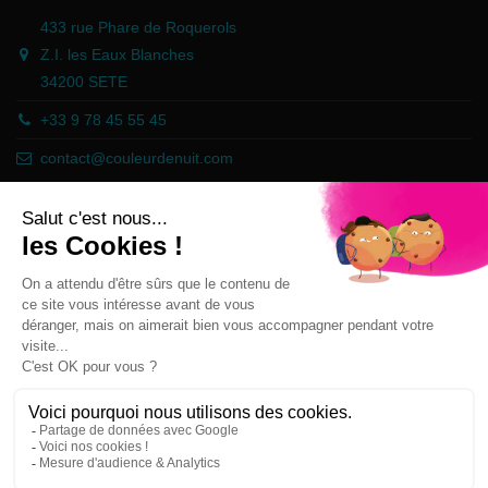
433 rue Phare de Roquerols
Z.I. les Eaux Blanches
34200 SETE
+33 9 78 45 55 45
contact@couleurdenuit.com
Händler zugelassen von Gesellschaft für Garantierte Bewertungen,
Klicken Sie hier
.
Follow us
Newsletter