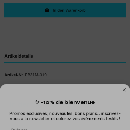
In den Warenkorb
Artikeldetails
Artikel-Nr.
FB31M-019
✨ -10% de bienvenue
In der gleichen Kategorie
Promos exclusives, nouveautés, bons plans... inscrivez-
vous à la newsletter et colorez vos évènements festifs !
Prénom