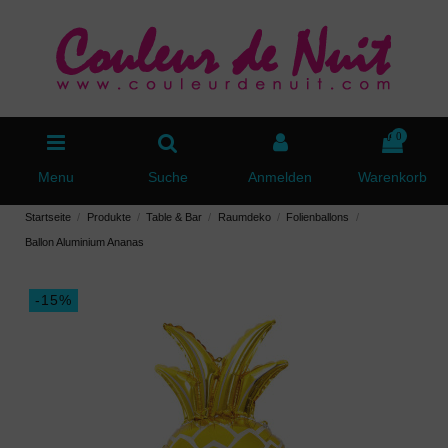
0
Menu
Suche
Anmelden
Warenkorb
Startseite
Produkte
Table & Bar
Raumdeko
Folienballons
Ballon Aluminium Ananas
-15%