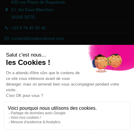
433 rue Phare de Roquerols
Z.I. les Eaux Blanches
34200 SETE
+33 9 78 45 55 45
contact@couleurdenuit.com
Händler zugelassen von Gesellschaft für Garantierte Bewertungen,
Klicken Sie hier
.
Follow us
Newsletter