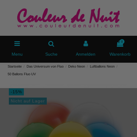
0
Menu
Suche
Anmelden
Warenkorb
Startseite
Das Universum von Fluo
Deko Neon
Luftballons Neon
50 Ballons Fluo UV
-15%
Nicht auf Lager