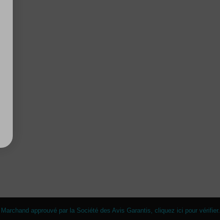
(7 avis)
Marchand approuvé par la Société des Avis Garantis,
cliquez ici pour vérifier
.