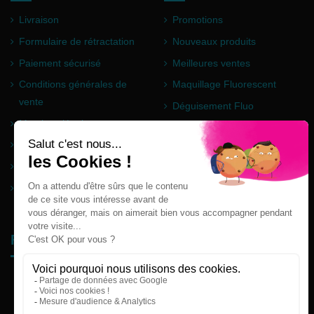
Livraison
Promotions
Formulaire de rétractation
Nouveaux produits
Paiement sécurisé
Meilleures ventes
Conditions générales de
Maquillage Fluorescent
vente
Déguisement Fluo
Mentions légales
Poudre Holi
Questions fréquentes
Partenaires
Plan du site
Follow us