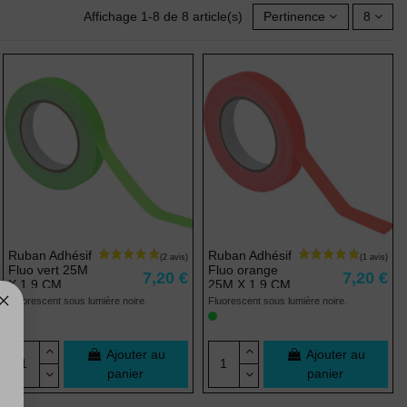
Affichage 1-8 de 8 article(s)
Pertinence
8
Ruban Adhésif
Ruban Adhésif
Fluo vert 25M
Fluo orange
7,20 €
7,20 €
X 1,9 CM
25M X 1,9 CM
Fluorescent sous lumière noire.
Fluorescent sous lumière noire.
Ajouter au
Ajouter au
panier
panier