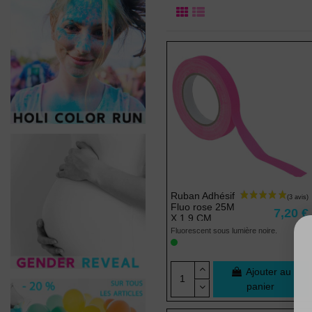
Ruban Adhésif
Fluo rose 25M
7,20 €
X 1,9 CM
Fluorescent sous lumière noire.
Ajouter au
panier