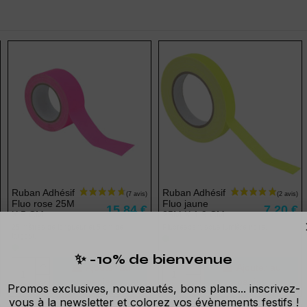
Ruban Adhésif
Ruban Adhésif
Fluo rose 25M
Fluo jaune
15,84 €
7,20 €
X 5 CM
25M X 1,9 CM
25 mètres de longueur et 5 cm de
Fluorescent sous lumière noire.
largeur.
✨ -10% de bienvenue
Ajouter au
Ajouter au
panier
panier
Promos exclusives, nouveautés, bons plans... inscrivez-
vous à la newsletter et colorez vos évènements festifs !