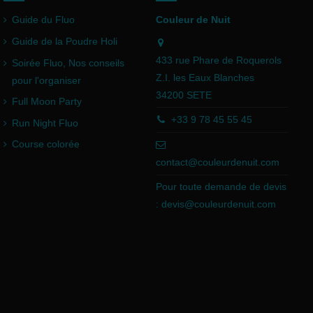
Guide du Fluo
Couleur de Nuit
Guide de la Poudre Holi
433 rue Phare de Roquerols
Soirée Fluo, Nos conseils
Z.I. les Eaux Blanches
pour l'organiser
34200 SETE
Full Moon Party
+33 9 78 45 55 45
Run Night Fluo
Course colorée
contact@couleurdenuit.com
Pour toute demande de devis
:
devis@couleurdenuit.com