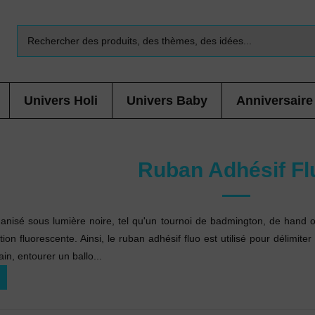
Univers Holi
Univers Baby
Anniversaire
Ruban Adhésif Fl
nisé sous lumière noire, tel qu'un tournoi de badmington, de hand ou
ion fluorescente. Ainsi, le ruban adhésif fluo est utilisé pour délimite
ain, entourer un ballo
...