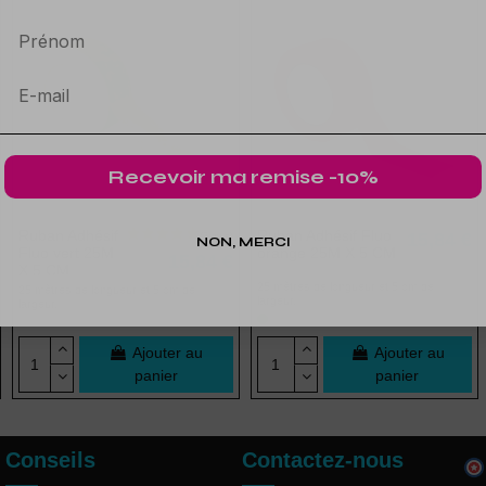
Prénom
Recevoir ma remise -10%
Ruban Adhésif
Ruban Adhésif Fluo
15,84 €
NON, MERCI
Fluo vert 25M
orange 25M X 5 CM
15,84 €
X 5 CM
25 mètres de longueur et 5 cm de
25 mètres de longueur et 5 cm de
largeur.
largeur.
(3 avis)
Ajouter au
Ajouter au
panier
panier
Conseils
Contactez-nous