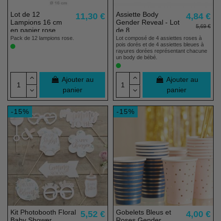
Lot de 12
Assiette Body
11,30 €
4,84 €
Lampions 16 cm
Gender Reveal - Lot
5,69 €
en papier rose
de 8
Pack de 12 lampions rose.
Lot composé de 4 assiettes roses à
pois dorés et de 4 assiettes bleues à
rayures dorées représentant chacune
un body de bébé.
Ajouter au
Ajouter au
panier
panier
-15%
-15%
Kit Photobooth Floral
Gobelets Bleus et
5,52 €
4,00 €
Baby Shower
Roses Gender