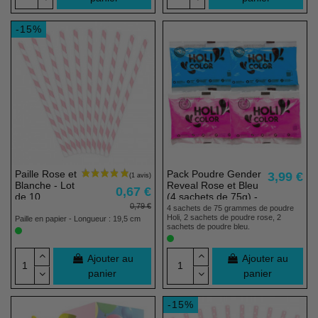
-15%
Pack
Paille Rose et
Pack Poudre Gender
3,99 €
Blanche - Lot
Reveal Rose et Bleu
0,67 €
de 10
(4 sachets de 75g) -
0,79 €
2 rose, 2 bleu
4 sachets de 75 grammes de poudre
Holi, 2 sachets de poudre rose, 2
Paille en papier - Longueur : 19,5 cm
sachets de poudre bleu.
Ajouter au
Ajouter au
panier
panier
-15%