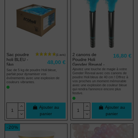
Sac poudre
2 canons de
16,80 €
holi BLEU -
Poudre Holi
48,00 €
5kg
Gender Reveal -
BLEU
Ajoutez une touche de magie à votre
Sac de 5 kg de poudre Holi bleue,
Gender Reveal avec ces canons de
parfait pour dynamiser vos
poudre Holi bleus de 40 cm ! Offrez à
événements avec une explosion de
vos proches un moment mémorable
couleurs vibrantes.
avec une explosion de couleur bleue
qui rendra l'annonce encore plus
festive.
Ajouter au
Ajouter au
panier
panier
-20%