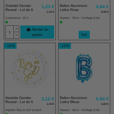
Gobelet Gender
Ballon Aluminium
1,23 €
0,84 €
Reveal - Lot de 6
Lettre Rose
1,45 €
0,99 €
Contenance : 20 cl
Hauteur : 35cm - Gonflage à l'air
Ajouter au
panier
Voir
-15%
-15%
Assiette Gender
Ballon Aluminium
2,12 €
0,84 €
Reveal - Lot de 6
Lettre Bleue
2,49 €
0,99 €
Imprimé "Boy or Girl" en doré
Hauteur : 35cm - Gonflage à l'air