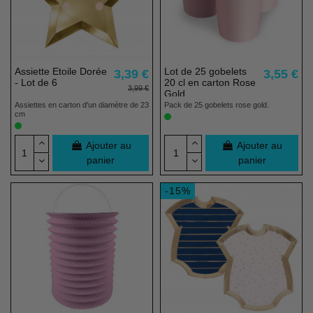
Assiette Etoile Dorée
Lot de 25 gobelets
3,39 €
3,55 €
- Lot de 6
20 cl en carton Rose
3,99 €
Gold
Assiettes en carton d'un diamètre de 23
Pack de 25 gobelets rose gold.
cm
Ajouter au
Ajouter au
panier
panier
-15%