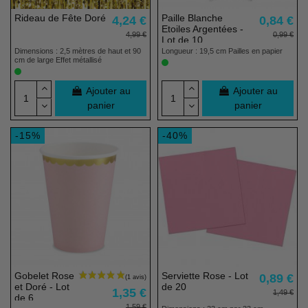
Rideau de Fête Doré
Paille Blanche
4,24 €
0,84 €
Etoiles Argentées -
4,99 €
0,99 €
Lot de 10
Dimensions : 2,5 mètres de haut et 90
Longueur : 19,5 cm Pailles en papier
cm de large Effet métallisé
Ajouter au
Ajouter au
panier
panier
-15%
-40%
Gobelet Rose
Serviette Rose - Lot
0,89 €
et Doré - Lot
de 20
1,35 €
1,49 €
de 6
1,59 €