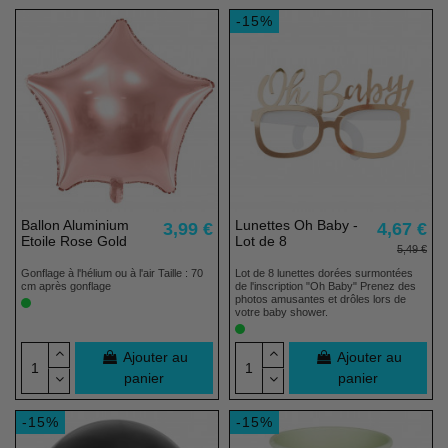
-15%
Ballon Aluminium
Lunettes Oh Baby -
3,99 €
4,67 €
Etoile Rose Gold
Lot de 8
5,49 €
Gonflage à l'hélium ou à l'air Taille : 70
Lot de 8 lunettes dorées surmontées
cm après gonflage
de l'inscription "Oh Baby" Prenez des
photos amusantes et drôles lors de
votre baby shower.
Ajouter au
Ajouter au
panier
panier
-15%
-15%