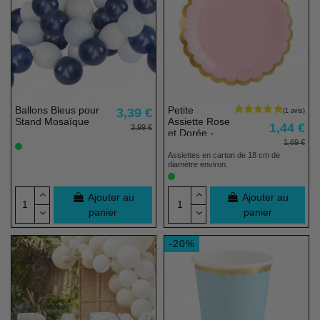
Ballons Bleus pour
Petite
3,39 €
Stand Mosaïque
Assiette Rose
1,44 €
3,99 €
et Dorée -
1,69 €
Lot de 6
Assiettes en carton de 18 cm de
diamètre environ.
Ajouter au
Ajouter au
panier
panier
-20%