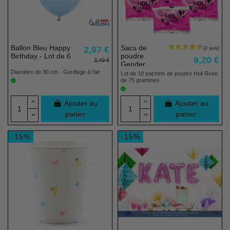
Ballon Bleu Happy
Sacs de
2,97 €
Birthday - Lot de 6
poudre
9,20 €
3,49 €
Gender
Reveal Rose
Diamètre de 30 cm - Gonflage à l'air
Lot de 10 sachets de poudre Holi Rose
- 10 x 75g
de 75 grammes.
Ajouter au
Ajouter au
panier
panier
-15%
-15%