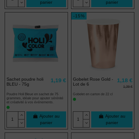
panier
panier
-15%
Sachet poudre holi
Gobelet Rose Gold -
1,19 €
1,18 €
BLEU - 75g
Lot de 6
1,39 €
Poudre Holi Bleue en sachet de 75
Gobelet en carton de 22 cl
grammes, idéale pour ajouter sérénité
et créativité à vos événements.
Ajouter au
Ajouter au
panier
panier