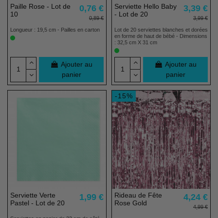
Paille Rose - Lot de
Serviette Hello Baby
0,76 €
3,39 €
10
- Lot de 20
0,89 €
3,99 €
Longueur : 19,5 cm - Pailles en carton
Lot de 20 serviettes blanches et dorées
en forme de haut de bébé - Dimensions
: 32,5 cm X 31 cm
Ajouter au
Ajouter au
panier
panier
-15%
Serviette Verte
Rideau de Fête
1,99 €
4,24 €
Pastel - Lot de 20
Rose Gold
4,99 €