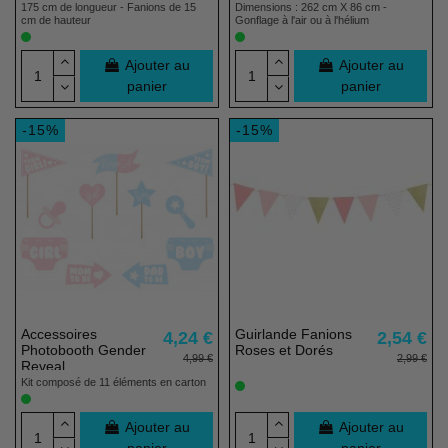
175 cm de longueur - Fanions de 15
Dimensions : 262 cm X 86 cm -
cm de hauteur
Gonflage à l'air ou à l'hélium
Ajouter au
Ajouter au
panier
panier
-15%
-15%
Accessoires
Guirlande Fanions
4,24 €
2,54 €
Photobooth Gender
Roses et Dorés
4,99 €
2,99 €
Reveal
Kit composé de 11 éléments en carton
Ajouter au
Ajouter au