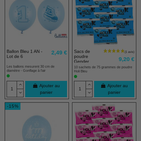
Ballon Bleu 1 AN -
Sacs de
2,49 €
Lot de 6
poudre
9,20 €
Gender
Reveal Bleue
Les ballons mesurent 30 cm de
10 sachets de 75 grammes de poudre
diamètre - Gonflage à l'air
- 10 x 75g
Holi Bleu
Ajouter au
Ajouter au
panier
panier
-15%
Pack