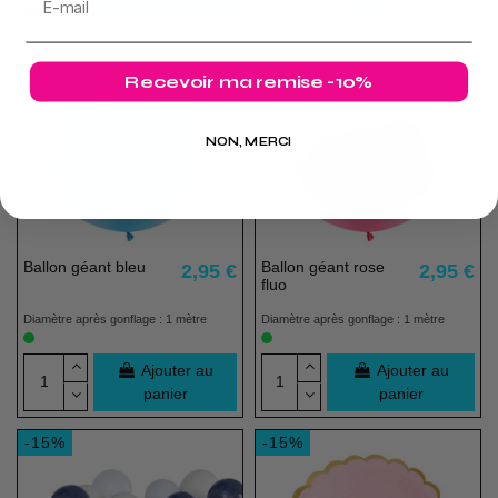
Recevoir ma remise -10%
NON, MERCI
Ballon géant bleu
Ballon géant rose
2,95 €
2,95 €
fluo
Diamètre après gonflage : 1 mètre
Diamètre après gonflage : 1 mètre
Ajouter au
Ajouter au
panier
panier
-15%
-15%