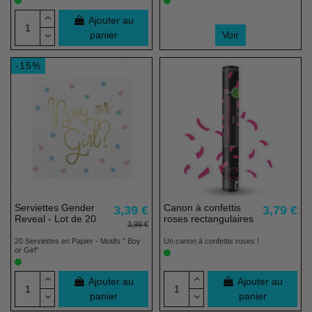
Ajouter au
panier
Voir
-15%
Serviettes Gender
Canon à confettis
3,39 €
3,79 €
Reveal - Lot de 20
roses rectangulaires
3,99 €
20 Serviettes en Papier - Motifs " Boy
Un canon à confettis roses !
or Girl"
Ajouter au
Ajouter au
panier
panier