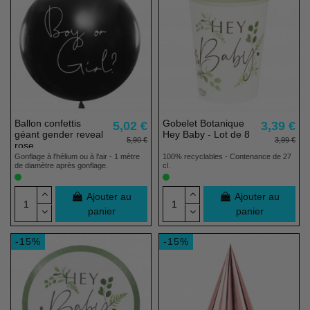
Ballon confettis
Gobelet Botanique
5,02 €
3,39 €
géant gender reveal
Hey Baby - Lot de 8
5,90 €
3,99 €
rose
Gonflage à l'hélium ou à l'air - 1 mètre
100% recyclables - Contenance de 27
de diamètre après gonflage.
cl.
Ajouter au
Ajouter au
panier
panier
-15%
-15%