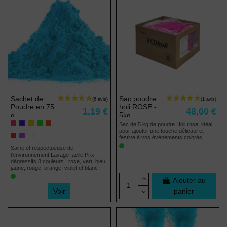
Sachet de
Sac poudre
Poudre en 75
holi ROSE -
1,19 €
48,00 €
g
5kg
Sac de 5 kg de poudre Holi rose, idéal
pour ajouter une touche délicate et
festive à vos événements colorés.
Saine et respectueuse de
l'environnement Lavage facile Prix
dégressifs 8 couleurs : rose, vert, bleu,
jaune, rouge, orange, violet et blanc
Ajouter au
Voir
panier
Pack