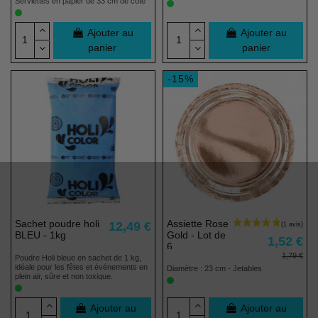
Serviettes en papier de 33 cm de côté
Ajouter au
Ajouter au
panier
panier
-15%
(1 avis)
Sachet poudre holi
Assiette Rose
12,49 €
BLEU - 1kg
Gold - Lot de
1,52 €
6
1,79 €
Poudre Holi bleue en sachet de 1 kg,
idéale pour les fêtes et événements en
Diamètre : 23 cm - Jetables
plein air, sûre et non toxique.
Ajouter au
Ajouter au