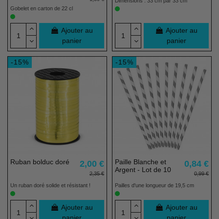
Dimensions : 33 cm par 33 cm
Gobelet en carton de 22 cl
Ajouter au
Ajouter au
panier
panier
-15%
-15%
Ruban bolduc doré
Paille Blanche et
2,00 €
0,84 €
Argent - Lot de 10
2,35 €
0,99 €
Un ruban doré solide et résistant !
Pailles d'une longueur de 19,5 cm
Ajouter au
Ajouter au
panier
panier