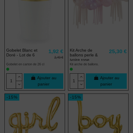
Gobelet Blanc et
Kit Arche de
1,92 €
25,30 €
Doré - Lot de 6
ballons perle &
2,40 €
ivoire rose
Gobelet en carton de 26 cl
Kit arche de ballons.
Ajouter au
Ajouter au
panier
panier
-15%
-15%