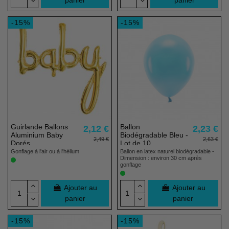
panier
panier
-15%
-15%
Guirlande Ballons
Ballon
2,12 €
2,23 €
Aluminium Baby
Biodégradable Bleu -
2,49 €
2,63 €
Dorés
Lot de 10
Gonflage à l'air ou à l'hélium
Ballon en latex naturel biodégradable -
Dimension : environ 30 cm après
gonflage
Ajouter au
Ajouter au
panier
panier
-15%
-15%