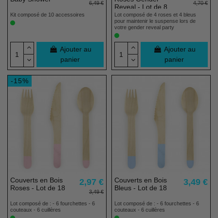
6,49 €
4,70 €
Reveal - Lot de 8
Kit composé de 10 accessoires
Lot composé de 4 roses et 4 bleus
pour maintenir le suspense lors de
votre gender reveal party
Ajouter au
Ajouter au
panier
panier
-15%
Couverts en Bois
Couverts en Bois
2,97 €
3,49 €
Roses - Lot de 18
Bleus - Lot de 18
3,49 €
Lot composé de : - 6 fourchettes - 6
Lot composé de : - 6 fourchettes - 6
couteaux - 6 cuillères
couteaux - 6 cuillères