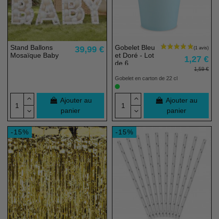
Stand Ballons
Gobelet Bleu
39,99 €
Mosaïque Baby
et Doré - Lot
1,27 €
de 6
1,59 €
Gobelet en carton de 22 cl
Ajouter au
Ajouter au
panier
panier
-15%
-15%