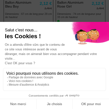
Ballon Aluminium
Ballon Aluminium
2,12 €
2,12 €
Bleu Boy
Rose Girl
2,49 €
2,49 €
Dimensions : 67 cm de long pour 29 cm
Dimensions : 74 cm de longueur pour
de hauteur
33 cm de hauteur
Ajouter au
Ajouter au
panier
panier
-15%
Ballon
Assiette Baby in
4,24 €
Aluminium
Bloom - Lot de 8
2,05 €
4,99 €
Hello Baby
Diamètre : 24 cm
Dimensions : 51 cm de haut pour 45