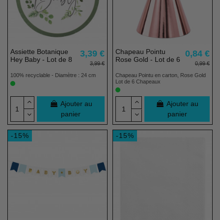
Assiette Botanique
Chapeau Pointu
3,39 €
0,84 €
Hey Baby - Lot de 8
Rose Gold - Lot de 6
3,99 €
0,99 €
100% recyclable - Diamètre : 24 cm
Chapeau Pointu en carton, Rose Gold
Lot de 6 Chapeaux
Ajouter au
Ajouter au
panier
panier
-15%
-15%