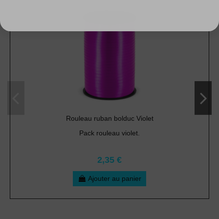
Rouleau ruban bolduc Violet
Pack rouleau violet.
2,35 €
Ajouter au panier