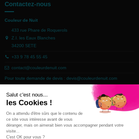
Contactez-nous
Couleur de Nuit
433 rue Phare de Roquerols
Z.I. les Eaux Blanches
34200 SETE
+33 9 78 45 55 45
contact@couleurdenuit.com
Pour toute demande de devis :
devis@couleurdenuit.com
Marchand approuvé par la Société des Avis Garantis,
cliquez ici pour
vérifier
.
Follow us