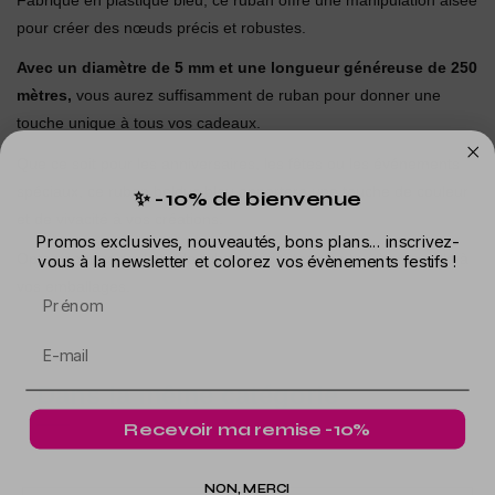
Fabriqué en plastique bleu, ce ruban offre une manipulation aisée
pour créer des nœuds précis et robustes.
Avec un diamètre de 5 mm et une longueur généreuse de 250
mètres,
vous aurez suffisamment de ruban pour donner une
touche unique à tous vos cadeaux.
Que ce soit pour les anniversaires, les fêtes ou les événements
spéciaux, ce ruban bolduc bleu apportera une touche de couleur
✨ -10% de bienvenue
et de vivacité à vos créations.
Promos exclusives, nouveautés, bons plans... inscrivez-
Optez pour ce rouleau de ruban et ajoutez une touche de style à
vous à la newsletter et colorez vos évènements festifs !
vos emballages.
Prénom
Dans la même catégorie
Recevoir ma remise -10%
NON, MERCI