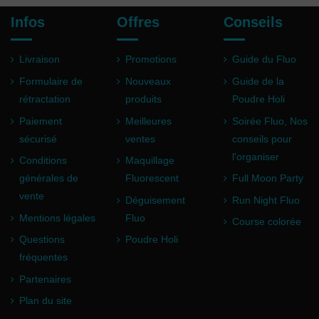
Infos
Offres
Conseils
Livraison
Promotions
Guide du Fluo
Formulaire de
Nouveaux
Guide de la
rétractation
produits
Poudre Holi
Paiement
Meilleures
Soirée Fluo, Nos
sécurisé
ventes
conseils pour
l'organiser
Conditions
Maquillage
générales de
Fluorescent
Full Moon Party
vente
Déguisement
Run Night Fluo
Mentions légales
Fluo
Course colorée
Questions
Poudre Holi
fréquentes
Partenaires
Plan du site