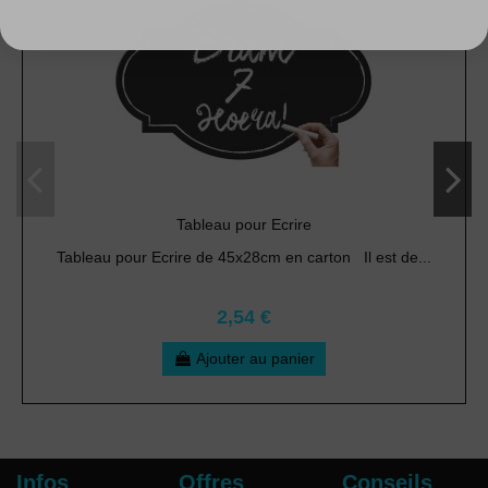
Tableau pour Ecrire
Tableau pour Ecrire de 45x28cm en carton Il est de...
2,54 €
Ajouter au panier
Infos
Offres
Conseils