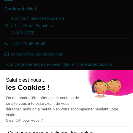
Couleur de Nuit
433 rue Phare de Roquerols
Z.I. les Eaux Blanches
34200 SETE
+33 9 78 45 55 45
contact@couleurdenuit.com
Pour toute demande de devis :
devis@couleurdenuit.com
Marchand approuvé par la Société des Avis Garantis,
cliquez ici pour
vérifier
.
Follow us