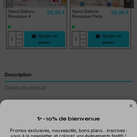
Stand Ballons
Stand Ballons
20,99 €
49,99 €
Mosaïque 4
Mosaïque Party
Ajouter au
Ajouter au
panier
panier
Description
Détails du produit
Réalisez une ambiance douce et colorée pour vos anniversaires
avec ces jolis
Ballons Blush & Rose Gold pour Stand
✨ -10% de bienvenue
Mosaïque.
Promos exclusives, nouveautés, bons plans... inscrivez-
Avec ces nuances de roses clairs, foncés et métalliques, votre
vous à la newsletter et colorez vos évènements festifs !