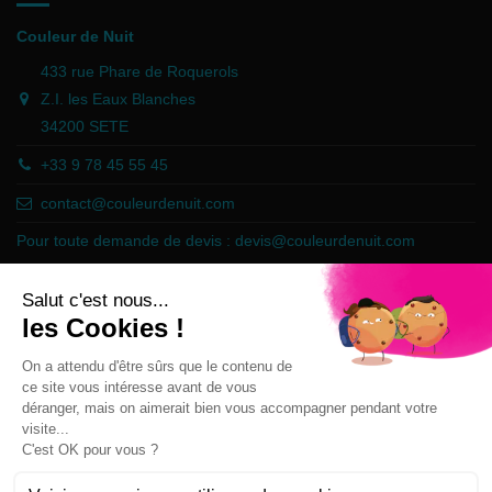
Couleur de Nuit
433 rue Phare de Roquerols
Z.I. les Eaux Blanches
34200 SETE
+33 9 78 45 55 45
contact@couleurdenuit.com
Pour toute demande de devis :
devis@couleurdenuit.com
Marchand approuvé par la Société des Avis Garantis,
cliquez ici pour
vérifier
.
Follow us