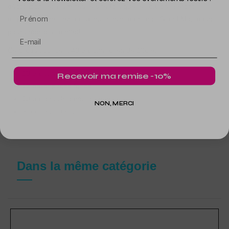
décoration sera lumineuse une fois que les ballons seront
Prénom
disposés. N'hésitez pas à les insérer dans nos Stand Mosaïque
pour créer plus d'effet!
Ce produit contient 40 ballons roses de 12cm:
13 ballons rose clair
Recevoir ma remise -10%
12 ballons rose foncé
10 ballons chromés or rose
NON, MERCI
5 ballons blancs
Dans la même catégorie