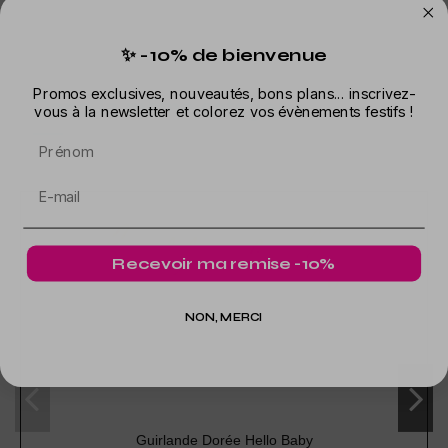
✨ -10% de bienvenue
Promos exclusives, nouveautés, bons plans... inscrivez-
Dans la même catégorie
vous à la newsletter et colorez vos évènements festifs !
Prénom
Recevoir ma remise -10%
NON, MERCI
Guirlande Dorée Hello Baby