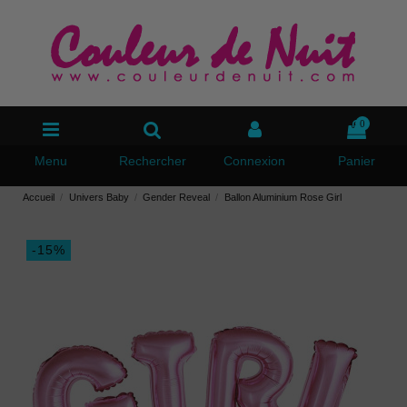
0
Menu
Rechercher
Connexion
Panier
Accueil
Univers Baby
Gender Reveal
Ballon Aluminium Rose Girl
-15%