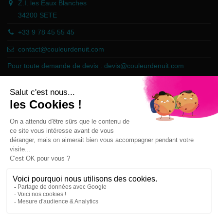
Z.I. les Eaux Blanches
34200 SETE
+33 9 78 45 55 45
contact@couleurdenuit.com
Pour toute demande de devis :
devis@couleurdenuit.com
Marchand approuvé par la Société des Avis Garantis,
cliquez ici pour
vérifier
.
Follow us
Newsletter