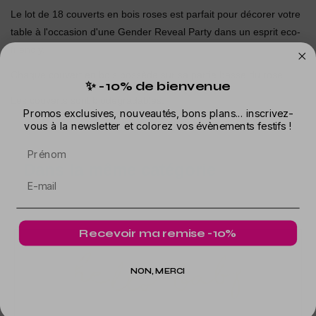
Le lot de 18 couverts en bois roses est parfait pour décorer votre
table à l'occasion d'une Gender Reveal Party dans un esprit eco-
friendly.
Chaque couvert en bois possède sur sa partie basse du rose.
✨ -10% de bienvenue
Les couverts sont biodégradables.
Promos exclusives, nouveautés, bons plans... inscrivez-
vous à la newsletter et colorez vos évènements festifs !
Prénom
Dans la même catégorie
Recevoir ma remise -10%
NON, MERCI