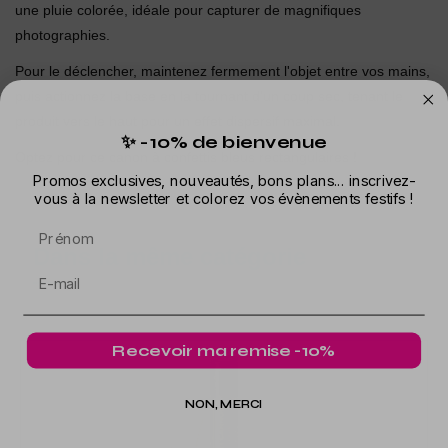
une pluie colorée, idéale pour capturer de magnifiques
photographies.
Pour le déclencher, maintenez fermement l'objet entre vos mains,
puis actionnez la base en la tournant d'un coup sec, tenant le
produit vers le haut pour un effet dispersif maximal.
✨ -10% de bienvenue
Optez pour ce canon à confettis bleus rectangulaires !
Promos exclusives, nouveautés, bons plans... inscrivez-
vous à la newsletter et colorez vos évènements festifs !
Prénom
Dans la même catégorie
Recevoir ma remise -10%
NON, MERCI