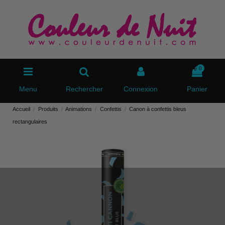
0
Menu
Rechercher
Connexion
Panier
Accueil
Produits
Animations
Confettis
Canon à confettis bleus
rectangulaires