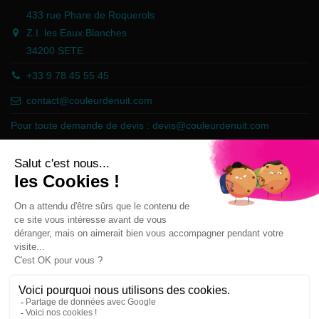
433 rue Phare de Roquerols
Z.I. les Eaux Blanches
34200 SETE
+33 9 78 45 55 45
contact@couleurdenuit.com
Pour toute demande de devis :
devis@couleurdenuit.com
Marchand approuvé par la Société des Avis Garantis,
cliquez ici pour
vérifier
.
Follow us
Newsletter