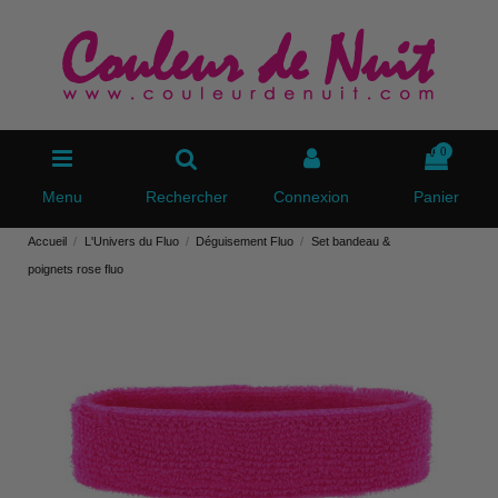
0
Menu
Rechercher
Connexion
Panier
Accueil
L'Univers du Fluo
Déguisement Fluo
Set bandeau &
poignets rose fluo