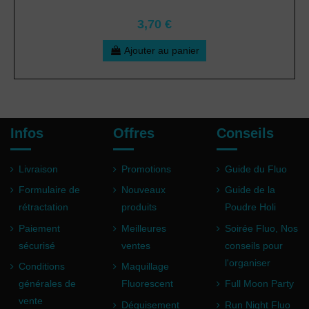
3,70 €
Ajouter au panier
Infos
Offres
Conseils
Livraison
Promotions
Guide du Fluo
Formulaire de
Nouveaux
Guide de la
rétractation
produits
Poudre Holi
Paiement
Meilleures
Soirée Fluo, Nos
sécurisé
ventes
conseils pour
l'organiser
Conditions
Maquillage
générales de
Fluorescent
Full Moon Party
vente
Déguisement
Run Night Fluo