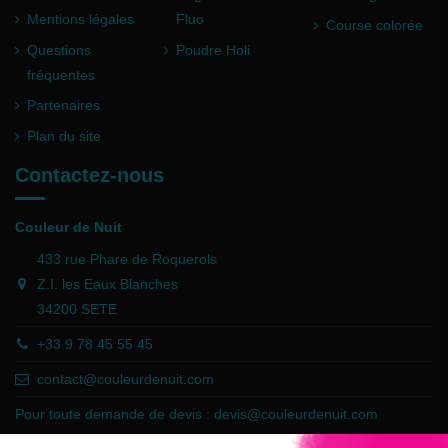
Mentions légales
Fluo
Course colorée
Questions
Poudre Holi
fréquentes
Partenaires
Plan du site
Contactez-nous
Couleur de Nuit
433 rue Phare de Roquerols
Z.I. les Eaux Blanches
34200 SETE
+33 9 78 45 55 45
contact@couleurdenuit.com
Pour toute demande de devis :
devis@couleurdenuit.com