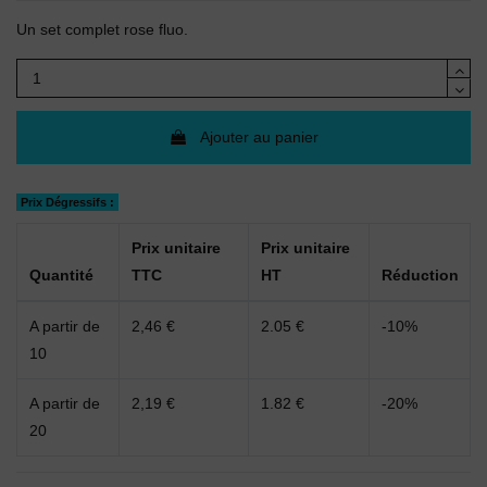
(7 avis)
Un set complet rose fluo.
Ajouter au panier
Prix Dégressifs :
Prix unitaire
Prix unitaire
Quantité
TTC
HT
Réduction
A partir de
2,46 €
2.05 €
-10%
10
A partir de
2,19 €
1.82 €
-20%
20