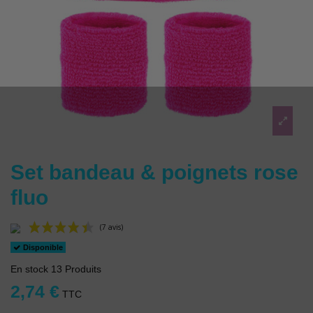
Set bandeau & poignets rose
fluo
Disponible
En stock
13 Produits
2,74 €
TTC