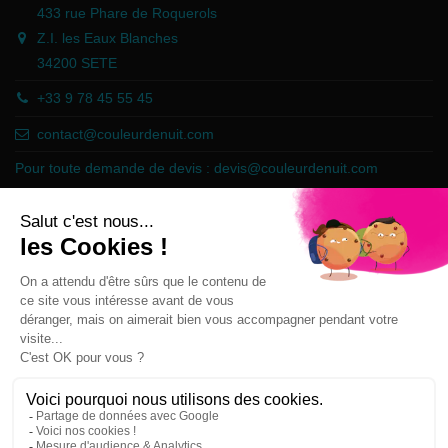
433 rue Phare de Roquerols
Z.I. les Eaux Blanches
34200 SETE
+33 9 78 45 55 45
contact@couleurdenuit.com
Pour toute demande de devis :
devis@couleurdenuit.com
Marchand approuvé par la Société des Avis Garantis,
cliquez ici pour
vérifier
.
Follow us
Newsletter