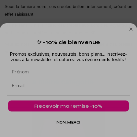
Sous la lumière noire, ces créoles brillent intensément, créant un
effet saisissant.
Même sans lumière noire, ces créoles fluo sont très voyantes et
parfaitement adaptées à une soirée années 80.
✨ -10% de bienvenue
Veuillez noter que ces boucles d'oreilles nécessitent des oreilles
percées !
Promos exclusives, nouveautés, bons plans... inscrivez-
vous à la newsletter et colorez vos évènements festifs !
Prénom
Dans la même catégorie
Recevoir ma remise -10%
NON, MERCI