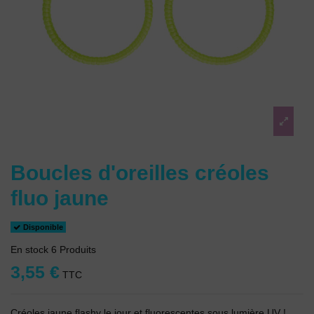
Boucles d'oreilles créoles
fluo jaune
Disponible
En stock
6 Produits
3,55 €
TTC
Créoles jaune flashy le jour et fluorescentes sous lumière UV !