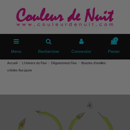
0
Menu
Rechercher
Connexion
Panier
Accueil
L'Univers du Fluo
Déguisement Fluo
Boucles d'oreilles
créoles fluo jaune