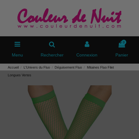
0
Menu
Rechercher
Connexion
Panier
Accueil
L'Univers du Fluo
Déguisement Fluo
Mitaines Fluo Filet
Longues Vertes