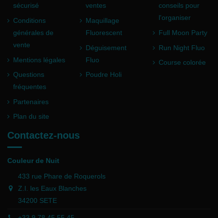
sécurisé
ventes
conseils pour
l'organiser
Conditions
Maquillage
générales de
Fluorescent
Full Moon Party
vente
Déguisement
Run Night Fluo
Mentions légales
Fluo
Course colorée
Questions
Poudre Holi
fréquentes
Partenaires
Plan du site
Contactez-nous
Couleur de Nuit
433 rue Phare de Roquerols
Z.I. les Eaux Blanches
34200 SETE
+33 9 78 45 55 45