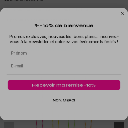
Ne convient pas aux enfants de moins de 14 ans.
Disponible en 3 couleurs différentes.
✨ -10% de bienvenue
Promos exclusives, nouveautés, bons plans... inscrivez-
vous à la newsletter et colorez vos évènements festifs !
Dans la même catégorie
Prénom
Recevoir ma remise -10%
NON, MERCI