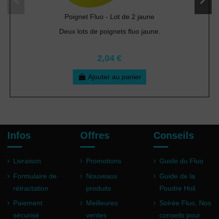
Poignet Fluo - Lot de 2 jaune
Deux lots de poignets fluo jaune.
2,04 €
Ajouter au panier
Infos
Offres
Conseils
Livraison
Promotions
Guide du Fluo
Formulaire de
Nouveaux
Guide de la
rétractation
produits
Poudre Holi
Paiement
Meilleures
Soirée Fluo, Nos
sécurisé
ventes
conseils pour