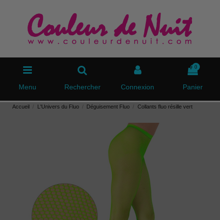
0
Menu
Rechercher
Connexion
Panier
Accueil
L'Univers du Fluo
Déguisement Fluo
Collants fluo résille vert