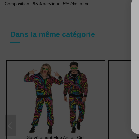
Composition : 95% acrylique, 5% élastanne.
Dans la même catégorie
Survêtement Fluo Arc en Ciel
R