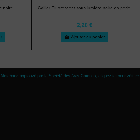
e noire
Collier Fluorescent sous lumière noire en perle.
2,28 €
er
Ajouter au panier
Marchand approuvé par la Société des Avis Garantis,
cliquez ici pour vérifier
.