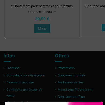
Survêtement pour homme et pour femme
Une robe ora
Fluorescent sous...
29,99 €
More
Infos
Offres
Livraison
Promotions
Formulaire de rétractation
Nouveaux produits
Paiement sécurisé
Meilleures ventes
Conditions générales de
Maquillage Fluorescent
vente
Déguisement Fluo
Mentions légales
Poudre Holi