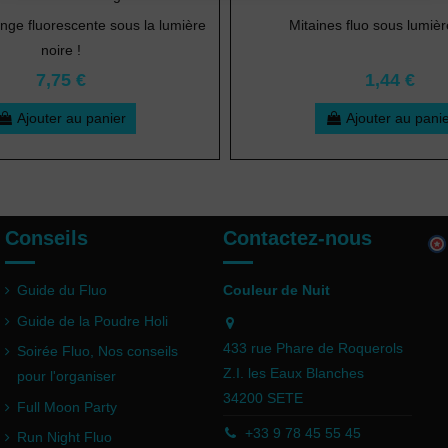
nge fluorescente sous la lumière
Mitaines fluo sous lumièr
noire !
7,75 €
1,44 €
Ajouter au panier
Ajouter au pani
Conseils
Contactez-nous
Guide du Fluo
Couleur de Nuit
Guide de la Poudre Holi
433 rue Phare de Roquerols
Soirée Fluo, Nos conseils
Z.I. les Eaux Blanches
pour l'organiser
34200 SETE
Full Moon Party
+33 9 78 45 55 45
Run Night Fluo