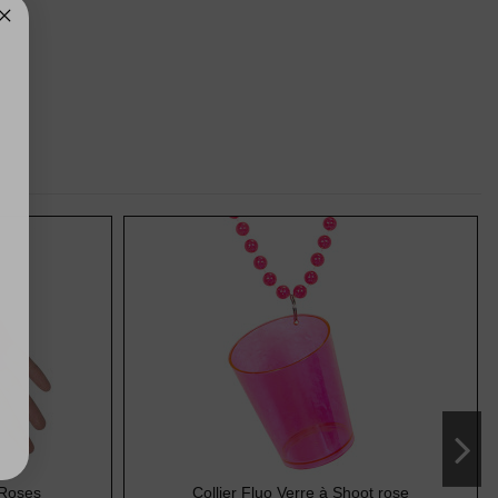
 Roses
Collier Fluo Verre à Shoot rose