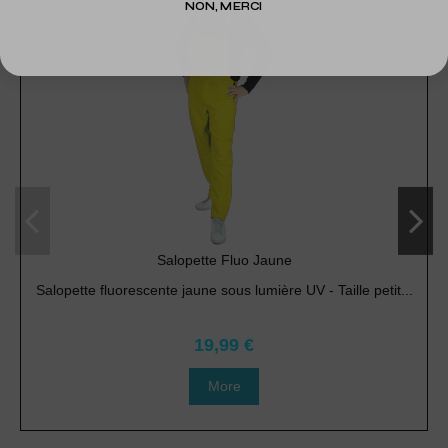
NON, MERCI
Salopette Fluo Jaune
Salopette fluorescente jaune sous lumière UV - Taille petit...
19,99 €
More