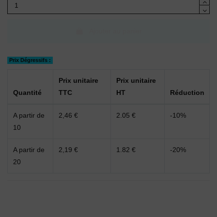
Ajouter au panier
Prix Dégressifs :
Prix unitaire
Prix unitaire
Quantité
TTC
HT
Réduction
A partir de
2,46 €
2.05 €
-10%
10
A partir de
2,19 €
1.82 €
-20%
20