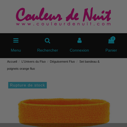
0
Menu
Rechercher
Connexion
Panier
Accueil
L'Univers du Fluo
Déguisement Fluo
Set bandeau &
poignets orange fluo
Rupture de stock