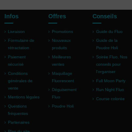
Infos
Offres
Conseils
Livraison
Promotions
Guide du Fluo
Formulaire de
Nouveaux
Guide de la
rétractation
produits
Poudre Holi
Paiement
Meilleures
Soirée Fluo, Nos
sécurisé
ventes
conseils pour
l'organiser
Conditions
Maquillage
générales de
Fluorescent
Full Moon Party
vente
Déguisement
Run Night Fluo
Mentions légales
Fluo
Course colorée
Questions
Poudre Holi
fréquentes
Partenaires
Plan du site