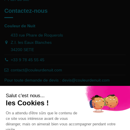
Contactez-nous
Couleur de Nuit
433 rue Phare de Roquerols
Z.I. les Eaux Blanches
34200 SETE
+33 9 78 45 55 45
contact@couleurdenuit.com
Pour toute demande de devis :
devis@couleurdenuit.com
Marchand approuvé par la Société des Avis Garantis,
cliquez ici pour
vérifier
.
Follow us