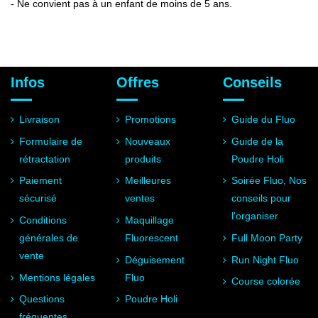
- Ne convient pas à un enfant de moins de 5 ans.
Infos
Offres
Conseils
Livraison
Promotions
Guide du Fluo
Formulaire de
Nouveaux
Guide de la
rétractation
produits
Poudre Holi
Paiement
Meilleures
Soirée Fluo, Nos
sécurisé
ventes
conseils pour
l'organiser
Conditions
Maquillage
générales de
Fluorescent
Full Moon Party
vente
Déguisement
Run Night Fluo
Mentions légales
Fluo
Course colorée
Questions
Poudre Holi
fréquentes