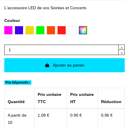
(4 avis)
L'accessoire LED de vos Soirées et Concerts
Couleur
Magenta
Bleu
Jaune
Vert
Orange
Rouge
Blanc
Multicolore
Ajouter au panier
Prix Dégressifs :
Prix unitaire
Prix unitaire
Quantité
TTC
HT
Réduction
A partir de
1,08 €
0.90 €
0,96 €
10