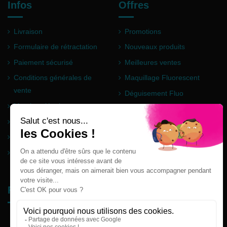
Infos
Offres
Livraison
Promotions
Formulaire de rétractation
Nouveaux produits
Paiement sécurisé
Meilleures ventes
Conditions générales de
Maquillage Fluorescent
vente
Déguisement Fluo
Mentions légales
Poudre Holi
Questions fréquentes
Partenaires
Plan du site
Follow us