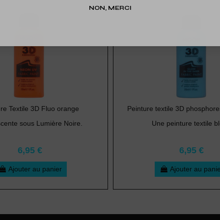
NON, MERCI
re Textile 3D Fluo orange
Peinture textile 3D phosphor
scente sous Lumière Noire.
Une peinture textile bl
6,95 €
6,95 €
Ajouter au panier
Ajouter au pani