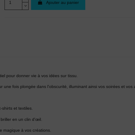
Ajouter au panier
tiel pour donner vie à vos idées sur tissu.
ur une fois plongée dans l'obscurité, illuminant ainsi vos soirées et vo
hirts et textiles.
iller en un clin d'œil.
he magique à vos créations.