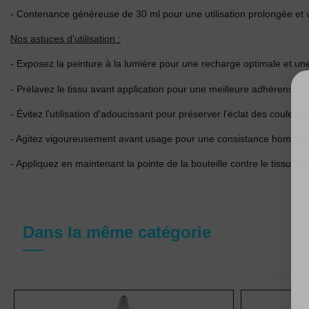
- Contenance généreuse de 30 ml pour une utilisation prolongée et 
Nos astuces d'utilisation :
- Exposez la peinture à la lumière pour une recharge optimale et une 
- Prélavez le tissu avant application pour une meilleure adhérence.
- Évitez l'utilisation d'adoucissant pour préserver l'éclat des couleurs
- Agitez vigoureusement avant usage pour une consistance homogè
- Appliquez en maintenant la pointe de la bouteille contre le tissu, p
Dans la même catégorie