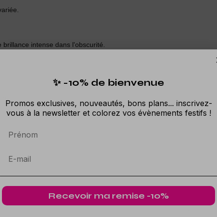
variée.
brillance intense dans l'obscurité.
.
✨ -10% de bienvenue
ne.
Promos exclusives, nouveautés, bons plans... inscrivez-
vous à la newsletter et colorez vos évènements festifs !
uis pressez doucement pour libérer toute votre créativité.
Prénom
Recevoir ma remise -10%