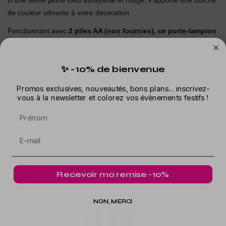
D'une teinte jaune bleu attrayante et rouge, il apporte une touche
de couleur vibrante à votre décoration.
Fonctionnant avec
2 piles AA (non fournies), ce porte-lampion
est sûr et pratique à utiliser, idéal pour égayer vos événements en
intérieur ou en extérieur.
✨ -10% de bienvenue
Offrant une alternative sans flamme pour des lampions
traditionnels, il crée une ambiance chaleureuse et accueillante.
Promos exclusives, nouveautés, bons plans... inscrivez-
vous à la newsletter et colorez vos évènements festifs !
Prénom
Dans la même catégorie
Recevoir ma remise -10%
NON, MERCI