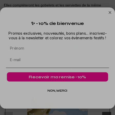
Elles compléteront les gobelets et les serviettes de la même
gamme.
La dimension d'une assiette est la suivante : 20 cm X 17 cm
✨ -10% de bienvenue
Promos exclusives, nouveautés, bons plans... inscrivez-
vous à la newsletter et colorez vos évènements festifs !
Dans la même catégorie
Prénom
Recevoir ma remise -10%
NON, MERCI