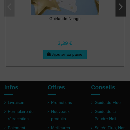
Guirlande Nuage
3,39 €
Ajouter au panier
Infos
Offres
Conseils
Livraison
Promotions
Guide du Fluo
Formulaire de
Nouveaux
Guide de la
rétractation
produits
Poudre Holi
Paiement
Meilleures
Soirée Fluo, Nos