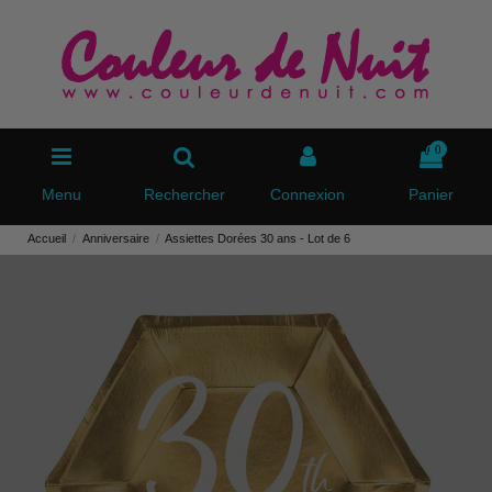
0
Menu
Rechercher
Connexion
Panier
Accueil
Anniversaire
Assiettes Dorées 30 ans - Lot de 6