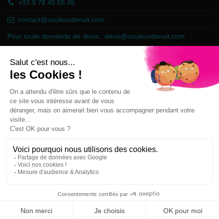
+33 9 78 45 55 45
contact@couleurdenuit.com
Pour toute demande de devis :
devis@couleurdenuit.com
Marchand approuvé par la Société des Avis Garantis,
cliquez ici pour
vérifier
.
Follow us
Newsletter
Vous pouvez vous désinscrire à tout moment sur
simple demande.