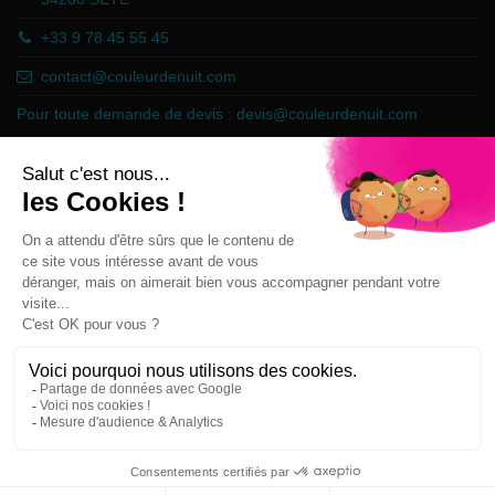
+33 9 78 45 55 45
contact@couleurdenuit.com
Pour toute demande de devis :
devis@couleurdenuit.com
Marchand approuvé par la Société des Avis Garantis,
cliquez ici pour
vérifier
.
Follow us
Newsletter
Vous pouvez vous désinscrire à tout moment sur