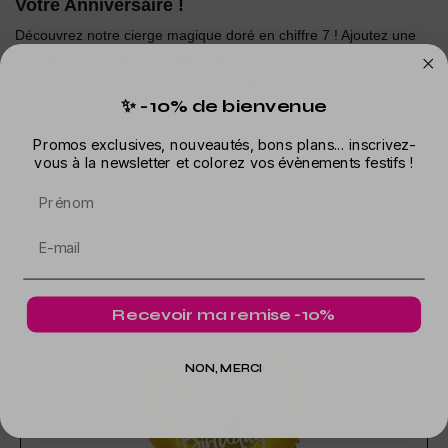
Votre Anniversaire !
Découvrez notre cierge magique doré en chiffre 7 ! Ajoutez une
touche originale à votre gâteau d'anniversaire en allumant ce
cierge. Ce cierge magique est la meilleure solution pour divertir
✨ -10% de bienvenue
tous vos invités et rendre votre célébration inoubliable !
Promos exclusives, nouveautés, bons plans... inscrivez-
vous à la newsletter et colorez vos évènements festifs !
Prénom
Dans la même catégorie
Recevoir ma remise -10%
NON, MERCI