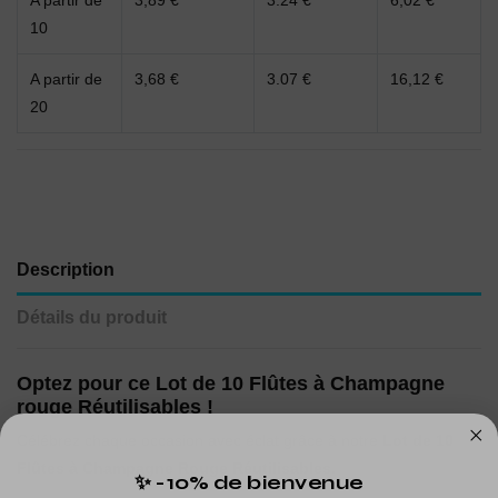
A partir de
3,89 €
3.24 €
6,02 €
10
A partir de
3,68 €
3.07 €
16,12 €
20
Description
Détails du produit
Optez pour ce Lot de 10 Flûtes à Champagne
rouge Réutilisables !
Célébrez chaque occasion avec éclat grâce à notre
Lot de 10
Flûtes à Champagne Rouge Réutilisables.
✨ -10% de bienvenue