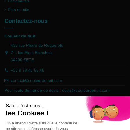
Partenaires
Plan du site
Contactez-nous
Couleur de Nuit
433 rue Phare de Roquerols
Z.I. les Eaux Blanches
34200 SETE
+33 9 78 45 55 45
contact@couleurdenuit.com
Pour toute demande de devis :
devis@couleurdenuit.com
Marchand approuvé par la Société des Avis Garantis,
cliquez ici pour
vérifier
.
Follow us