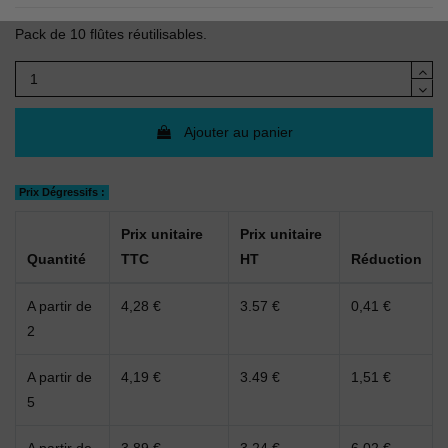
Pack de 10 flûtes réutilisables.
Ajouter au panier
Prix Dégressifs :
Prix unitaire
Prix unitaire
Quantité
TTC
HT
Réduction
A partir de
4,28 €
3.57 €
0,41 €
2
A partir de
4,19 €
3.49 €
1,51 €
5