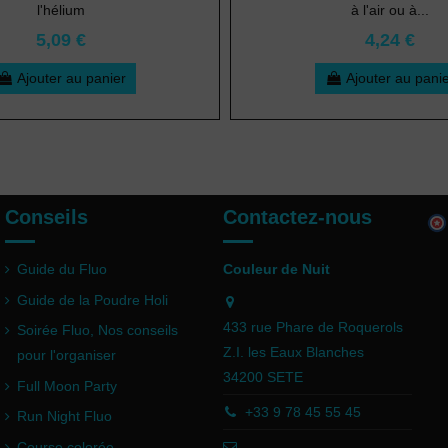
l'hélium
à l'air ou à...
5,09 €
4,24 €
Ajouter au panier
Ajouter au pani
Conseils
Contactez-nous
Guide du Fluo
Couleur de Nuit
Guide de la Poudre Holi
433 rue Phare de Roquerols
Soirée Fluo, Nos conseils
Z.I. les Eaux Blanches
pour l'organiser
34200 SETE
Full Moon Party
+33 9 78 45 55 45
Run Night Fluo
Course colorée