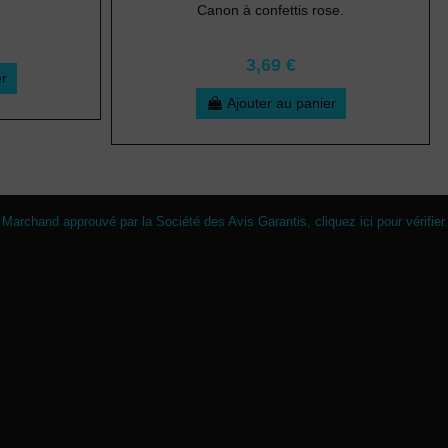
Canon à confettis rose.
3,69 €
er
Ajouter au panier
Marchand approuvé par la Société des Avis Garantis,
cliquez ici pour vérifier
.