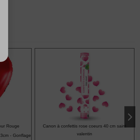
eur Rouge
Canon à confettis rose coeurs 40 cm saint
valentin
73cm - Gonflage