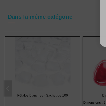
Dans la même catégorie
(1 avis)
Pétales Blanches - Sachet de 100
Ba
Dimensions : 8