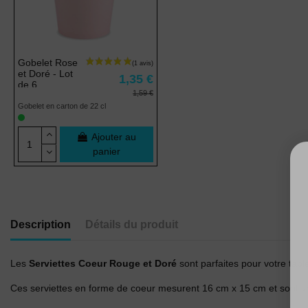
Gobelet Rose
et Doré - Lot
1,35 €
de 6
1,59 €
Gobelet en carton de 22 cl
Ajouter au
panier
Description
Détails du produit
Les
Serviettes Coeur Rouge et Doré
sont parfaites pour votre table
Ces serviettes en forme de coeur mesurent 16 cm x 15 cm et sont v