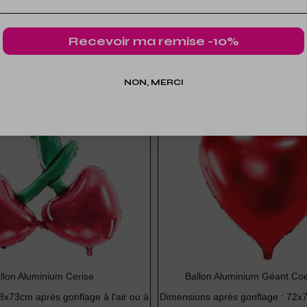
Recevoir ma remise -10%
NON, MERCI
llon Aluminium Cerise
Ballon Aluminium Géant Co
8x73cm après gonflage à l'air ou à
Dimensions après gonflage : 72x