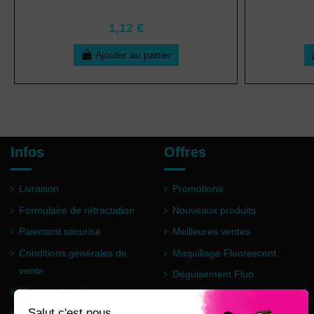
1,12 €
Ajouter au panier
Infos
Offres
Livraison
Promotions
Formulaire de rétractation
Nouveaux produits
Paiement sécurisé
Meilleures ventes
Conditions générales de
Maquillage Fluorescent
vente
Déguisement Fluo
Mentions légales
Poudre Holi
Questions fréquentes