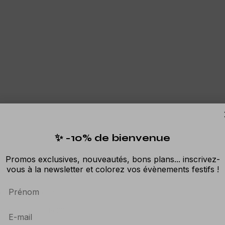
✨ -10% de bienvenue
Promos exclusives, nouveautés, bons plans... inscrivez-
vous à la newsletter et colorez vos évènements festifs !
Prénom
 de la St Valentin.
endues par lot de 20.