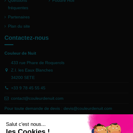
Questions
Poudre Holi
fréquentes
Partenaires
Plan du site
Contactez-nous
Couleur de Nuit
433 rue Phare de Roquerols
Z.I. les Eaux Blanches
34200 SETE
+33 9 78 45 55 45
contact@couleurdenuit.com
Pour toute demande de devis :
devis@couleurdenuit.com
Marchand approuvé par la Société des Avis Garantis,
cliquez ici pour
vérifier
.