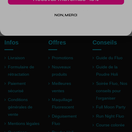
Ce lot 16 serviettes mesurant 16,5 cm x 16,5 cm.
NON, MERCI
Infos
Offres
Conseils
Livraison
Promotions
Guide du Fluo
Formulaire de
Nouveaux
Guide de la
rétractation
produits
Poudre Holi
Paiement
Meilleures
Soirée Fluo, Nos
sécurisé
ventes
conseils pour
l'organiser
Conditions
Maquillage
générales de
Fluorescent
Full Moon Party
vente
Déguisement
Run Night Fluo
Mentions légales
Fluo
Course colorée