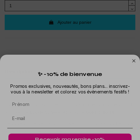
Ajouter au panier
Description
✨ -10% de bienvenue
Détails du produit
Promos exclusives, nouveautés, bons plans... inscrivez-
vous à la newsletter et colorez vos évènements festifs !
Prénom
Donnez de la couleur et de la brillance à la décoration de vos 18
ans avec ce
Lot de 16 Serviettes Rose Gold Hello 18.
De couleur rose, ces serviettes avec l'inscription Hello 18 en rose
doré donneront de la lumière à votre table pour une décoration
Recevoir ma remise -10%
étincelante et raffinée en ce jour important.