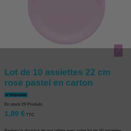
Lot de 10 assiettes 22 cm
rose pastel en carton
Disponible
En stock
29 Produits
1,89 €
TTC
Ravivez la douceur de vos tables avec notre lot de 10 assiettes