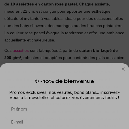
de 10 assiettes en carton rose pastel.
Chaque assiette,
mesurant 22 cm, est conçue pour apporter une esthétique
délicate et invitante à vos tables, idéale pour des occasions telles
que des baby showers, des mariages ou des brunchs printaniers.
La couleur rose pastel évoque la tendresse et offre une ambiance
accueillante et chaleureuse.
Ces
assiettes
sont fabriquées à partir de
carton bio-laqué de
200 g/m²
, robustes et adaptées pour contenir des plats aussi bien
chauds que froids grâce à leur résistance thermique jusqu'à
+80°C. Elles sont entièrement biodégradables et recyclables,
démontrant ainsi un respect profond pour l'environnement.
✨ -10% de bienvenue
L'absence de revêtement plastique réaffirme notre engagement
Promos exclusives, nouveautés, bons plans... inscrivez-
envers la durabilité.
vous à la newsletter et colorez vos évènements festifs !
Optez pour notre lot d'assiettes rose pastel pour allier
Prénom
fonctionnalité et style lors de vos événements, tout en facilitant
l'organisation et le nettoyage. Elles sont la solution parfaite pour
ceux qui cherchent à impressionner leurs invités tout en restant