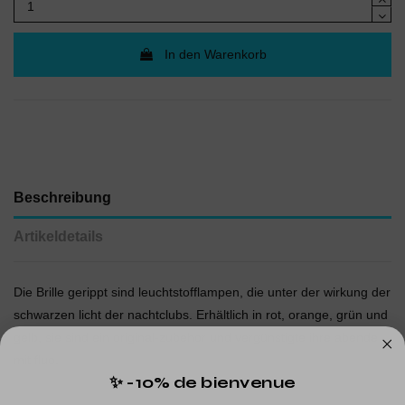
In den Warenkorb
Beschreibung
Artikeldetails
Die Brille gerippt sind leuchtstofflampen, die unter der wirkung der
schwarzen licht der nachtclubs. Erhältlich in rot, orange, grün und
gelb, sie sind ein original-zubehör und vergünstigte ihre abende
mit fluo.
✨ -10% de bienvenue