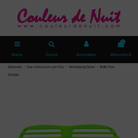
0
Menu
Suche
Anmelden
Warenkorb
Startseite
Das Universum von Fluo
Verkleidung Neon
Brille Fluo
Gerippt