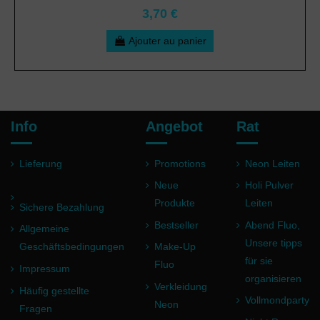
3,70 €
Ajouter au panier
Info
Angebot
Rat
Lieferung
Promotions
Neon Leiten
Neue
Holi Pulver
Produkte
Leiten
Sichere Bezahlung
Bestseller
Abend Fluo,
Allgemeine
Unsere tipps
Geschäftsbedingungen
Make-Up
für sie
Fluo
Impressum
organisieren
Verkleidung
Häufig gestellte
Vollmondparty
Neon
Fragen