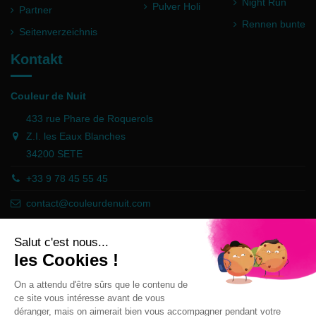
Night Run
Pulver Holi
Partner
Rennen bunte
Seitenverzeichnis
Kontakt
Couleur de Nuit
433 rue Phare de Roquerols
Z.I. les Eaux Blanches
34200 SETE
+33 9 78 45 55 45
contact@couleurdenuit.com
Händler zugelassen von Gesellschaft für Garantierte Bewertungen,
Klicken Sie hier
.
Follow us