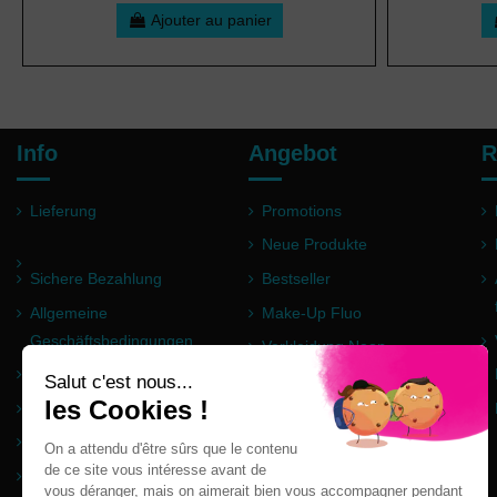
Ajouter au panier
Info
Angebot
R
Lieferung
Promotions
Neue Produkte
Sichere Bezahlung
Bestseller
Allgemeine
Make-Up Fluo
Geschäftsbedingungen
Verkleidung Neon
Impressum
Pulver Holi
Häufig gestellte Fragen
Partner
Seitenverzeichnis