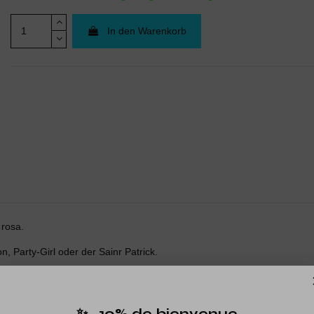
In den Warenkorb
 rosa.
, Party-Girl oder der Sainr Patrick.
✨ -10% de bienvenue