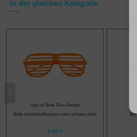
In der gleichen Kategorie
copy of Brille Fluo Gerippt
c
Brille leuchtstofflampen unter schwarz-licht
Ein
2,50 €