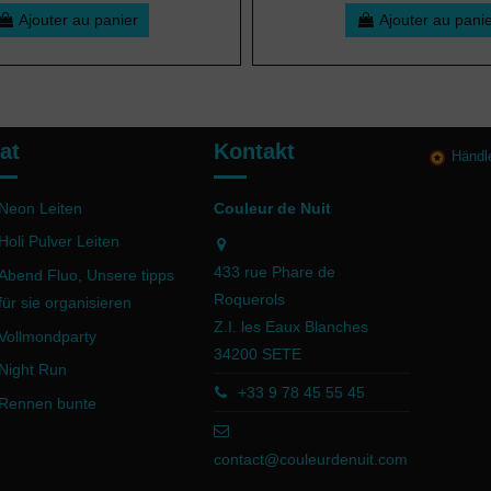
Ajouter au panier
Ajouter au pani
at
Kontakt
Händl
Neon Leiten
Couleur de Nuit
Holi Pulver Leiten
433 rue Phare de
Abend Fluo, Unsere tipps
Roquerols
für sie organisieren
Z.I. les Eaux Blanches
Vollmondparty
34200 SETE
Night Run
+33 9 78 45 55 45
Rennen bunte
contact@couleurdenuit.com