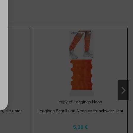
Fluo
copy of Leggings Neon
n, die unter
Leggings Schrill und Neon unter schwarz-licht
5,38 €