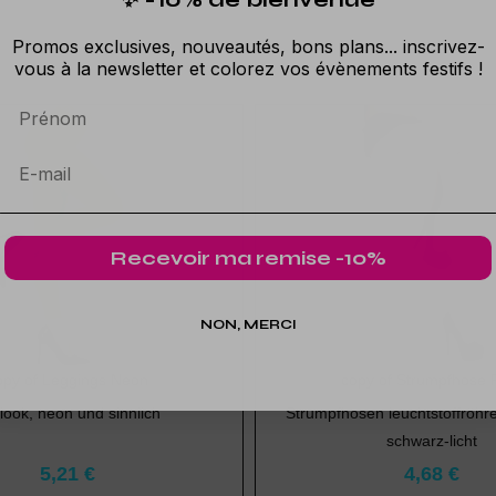
Promos exclusives, nouveautés, bons plans... inscrivez-
vous à la newsletter et colorez vos évènements festifs !
Prénom
Recevoir ma remise -10%
NON, MERCI
opy of Leggings Neon
copy of Strumpfhose 
 look, neon und sinnlich
Strumpfhosen leuchtstoffröhre
schwarz-licht
5,21 €
4,68 €