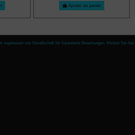
er
Ajouter au panier
er zugelassen von Gesellschaft für Garantierte Bewertungen,
Klicken Sie hier
.