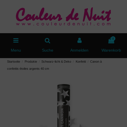
0
Menu
Suche
Anmelden
Warenkorb
Startseite
Produkte
Schwarz-licht & Deko
Konfetti
Canon à
confettis étoiles argents 40 cm