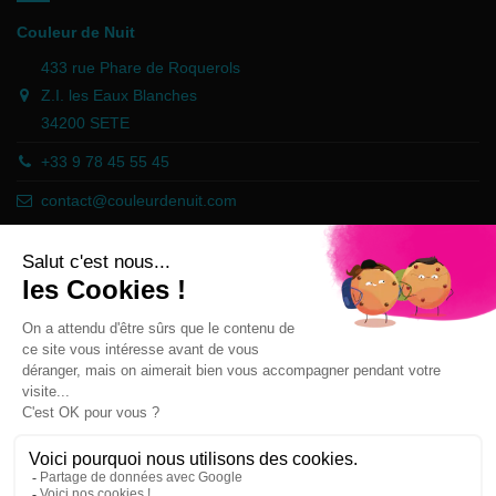
Couleur de Nuit
433 rue Phare de Roquerols
Z.I. les Eaux Blanches
34200 SETE
+33 9 78 45 55 45
contact@couleurdenuit.com
Händler zugelassen von Gesellschaft für Garantierte Bewertungen,
Klicken Sie hier
.
Follow us
Newsletter