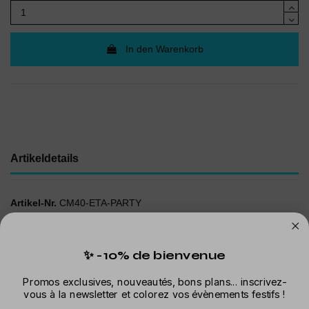
In den Warenkorb
Artikeldetails
Artikel-Nr.
CM40-ETA-PARTY
✨ -10% de bienvenue
In der gleichen Kategorie
Promos exclusives, nouveautés, bons plans... inscrivez-
vous à la newsletter et colorez vos évènements festifs !