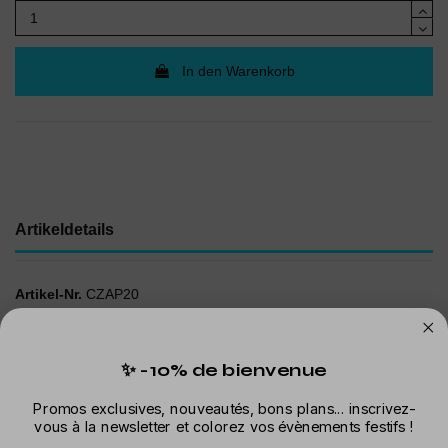
In den Warenkorb
Artikeldetails
Artikel-Nr.
CZAP20
✨ -10% de bienvenue
In der gleichen Kategorie
Promos exclusives, nouveautés, bons plans... inscrivez-
vous à la newsletter et colorez vos évènements festifs !