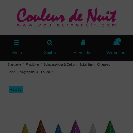
0
Menu
Suche
Anmelden
Warenkorb
Startseite
Produkte
Schwarz-licht & Deko
Spitzhüte
Chapeau
Pointu Holographique - Lot de 20
-30%