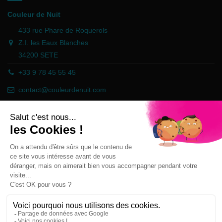
Couleur de Nuit
433 rue Phare de Roquerols
Z.I. les Eaux Blanches
34200 SETE
+33 9 78 45 55 45
contact@couleurdenuit.com
Händler zugelassen von Gesellschaft für Garantierte Bewertungen,
Klicken Sie hier
.
Follow us
Newsletter