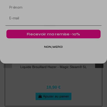
Prénom
Recevoir ma remise -10%
NON, MERCI
Liquide Brouillard Hazer - Magic Steam® 5L
18,90 €
Ajouter au panier