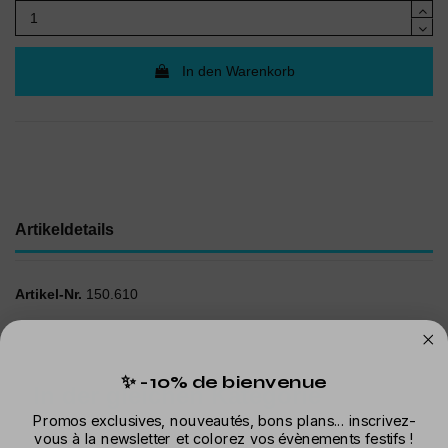
In den Warenkorb
Artikeldetails
Artikel-Nr.
150.610
✨ -10% de bienvenue
In der gleichen Kategorie
Promos exclusives, nouveautés, bons plans... inscrivez-
vous à la newsletter et colorez vos évènements festifs !