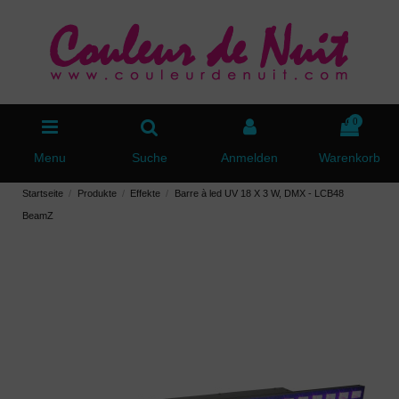
0
Menu
Suche
Anmelden
Warenkorb
Startseite
Produkte
Effekte
Barre à led UV 18 X 3 W, DMX - LCB48
BeamZ