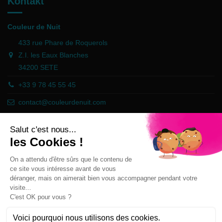
Kontakt
Couleur de Nuit
433 rue Phare de Roquerols
Z.I. les Eaux Blanches
34200 SETE
+33 9 78 45 55 45
contact@couleurdenuit.com
Händler zugelassen von Gesellschaft für Garantierte Bewertungen,
Klicken Sie hier
.
Follow us
Newsletter