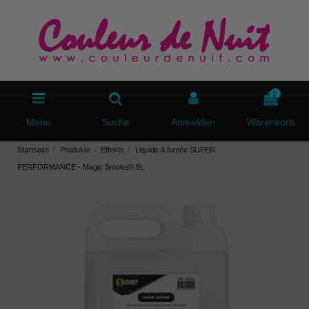
0
Menu
Suche
Anmelden
Warenkorb
Startseite
Produkte
Effekte
Liquide à fumée SUPER
PERFORMANCE - Magic Smoke® 5L