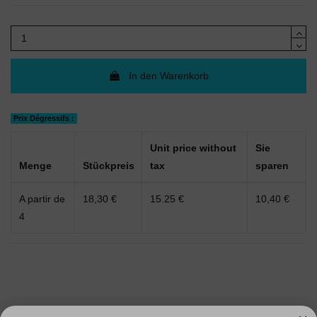
In den Warenkorb
Prix Dégressifs :
Unit price without
Sie
Menge
Stückpreis
tax
sparen
A partir de
18,30 €
15.25 €
10,40 €
4