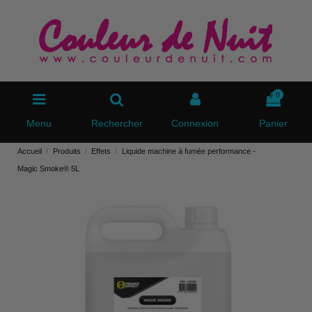
0
Menu
Rechercher
Connexion
Panier
Accueil
Produits
Effets
Liquide machine à fumée performance -
Magic Smoke® 5L