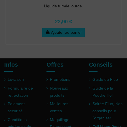
Liquide fumée lourde.
22,90 €
Ajouter au panier
Infos
Offres
Conseils
Livraison
Promotions
Guide du Fluo
Formulaire de
Nouveaux
Guide de la
rétractation
produits
Poudre Holi
Paiement
Meilleures
Soirée Fluo, Nos
sécurisé
ventes
conseils pour
l'organiser
Conditions
Maquillage
générales de
Fluorescent
Full Moon Party