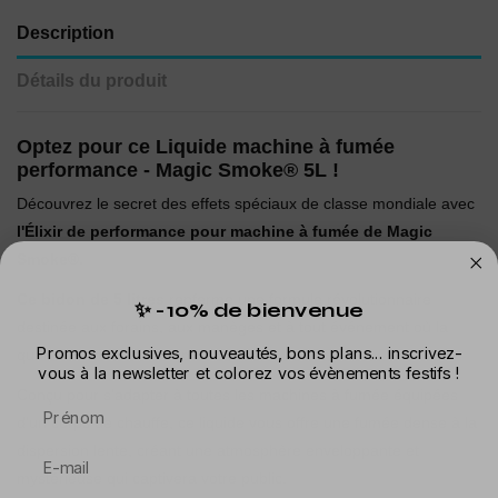
Description
Détails du produit
Optez pour ce Liquide machine à fumée
performance - Magic Smoke® 5L !
Découvrez le secret des effets spéciaux de classe mondiale avec
l'Élixir de performance pour machine à fumée de Magic
Smoke®.
Ce bidon de 5 litres
renferme une formule révolutionnaire
✨ -10% de bienvenue
destinée aux forains, aux manèges et à tout événement où la
Promos exclusives, nouveautés, bons plans... inscrivez-
qualité de la fumée est primordiale.
vous à la newsletter et colorez vos évènements festifs !
Conçu pour s'adapter à toutes les machines à fumée équipées
Prénom
d'un corps de chauffe, ce liquide vous offre une fumée dense à la
dispersion lente, créant une atmosphère enveloppante et
mystérieuse qui captivera votre public.