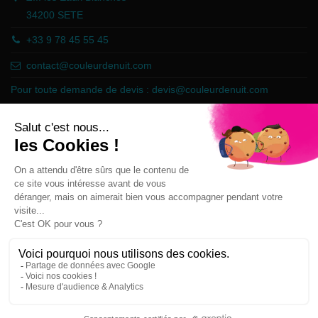
34200 SETE
+33 9 78 45 55 45
contact@couleurdenuit.com
Pour toute demande de devis :
devis@couleurdenuit.com
Marchand approuvé par la Société des Avis Garantis,
cliquez ici pour
vérifier
.
Follow us
Newsletter