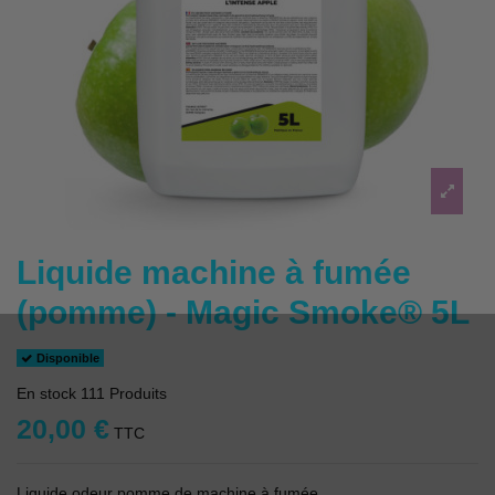
Liquide machine à fumée
(pomme) - Magic Smoke® 5L
Disponible
En stock
111 Produits
20,00 €
TTC
Liquide odeur pomme de machine à fumée.