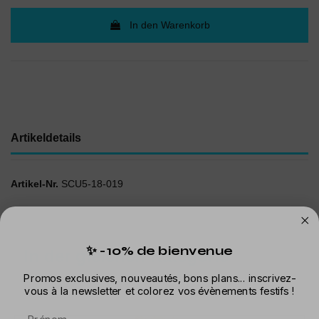
In den Warenkorb
Artikeldetails
Artikel-Nr.
SCU5-18-019
✨ -10% de bienvenue
In der gleichen Kategorie
Promos exclusives, nouveautés, bons plans... inscrivez-
vous à la newsletter et colorez vos évènements festifs !
Prénom