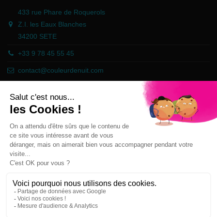
433 rue Phare de Roquerols
Z.I. les Eaux Blanches
34200 SETE
+33 9 78 45 55 45
contact@couleurdenuit.com
Händler zugelassen von Gesellschaft für Garantierte Bewertungen,
Klicken Sie hier
.
Follow us
Newsletter