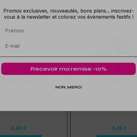
Promos exclusives, nouveautés, bons plans... inscrivez-
vous à la newsletter et colorez vos évènements festifs !
Prénom
Recevoir ma remise -10%
NON, MERCI
ampagne pied Rouge, réutilisable -
10 Verres à vin réutilisable - Pied
15 cl
cl
4,49 €
4,49 €