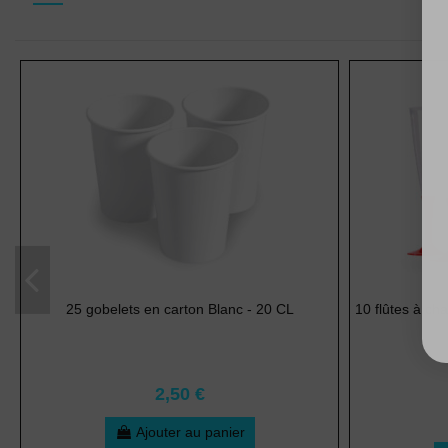
25 gobelets en carton Blanc - 20 CL
10 flûtes à ch
2,50 €
Ajouter au panier