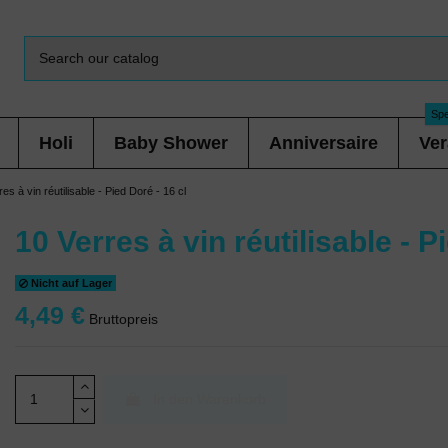
Spe
Holi
Baby Shower
Anniversaire
Ver
es à vin réutilisable - Pied Doré - 16 cl
10 Verres à vin réutilisable - P
Nicht auf Lager
4,49 €
Bruttopreis
In den Warenkorb