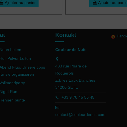
Ajouter au panier
Ajouter au pani
at
Kontakt
Händl
Neon Leiten
Couleur de Nuit
Holi Pulver Leiten
433 rue Phare de
Abend Fluo, Unsere tipps
Roquerols
für sie organisieren
Z.I. les Eaux Blanches
Vollmondparty
34200 SETE
Night Run
+33 9 78 45 55 45
Rennen bunte
contact@couleurdenuit.com