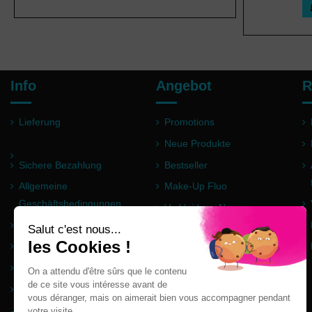
Info
Angebot
R
Lieferung
Promotions
Neue Produkte
Sichere Bezahlung
Bestseller
Allgemeine
Make-Up Fluo
Geschäftsbedingungen
Verkleidung Neon
Impressum
Pulver Holi
Häufig gestellte Fragen
Partner
Seitenverzeichnis