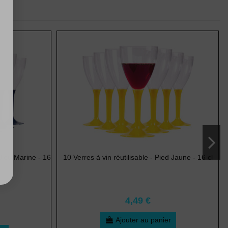
 Bleu Marine - 16
10 Verres à vin réutilisable - Pied Jaune - 16 cl
4,49 €
Ajouter au panier