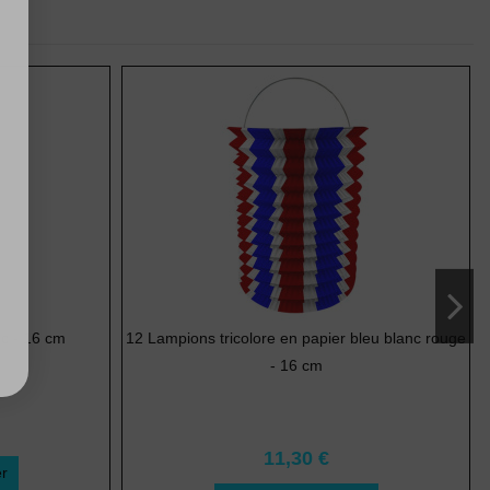
c - 16 cm
12 Lampions tricolore en papier bleu blanc rouge
- 16 cm
11,30 €
er