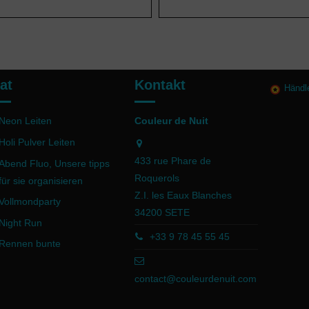
at
Kontakt
Händl
Neon Leiten
Couleur de Nuit
Holi Pulver Leiten
433 rue Phare de
Abend Fluo, Unsere tipps
Roquerols
für sie organisieren
Z.I. les Eaux Blanches
Vollmondparty
34200 SETE
Night Run
+33 9 78 45 55 45
Rennen bunte
contact@couleurdenuit.com