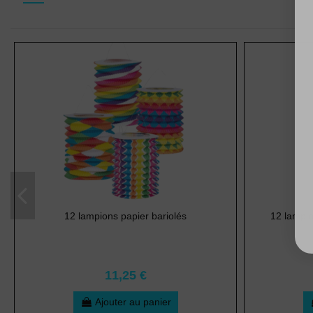
12 lampions papier bariolés
12 lampio
11,25 €
Ajouter au panier