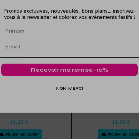
Promos exclusives, nouveautés, bons plans... inscrivez-
vous à la newsletter et colorez vos évènements festifs !
Prénom
Recevoir ma remise -10%
NON, MERCI
ns en papier colorés - 16 cm
12 Lampions en papier blan
11,30 €
11,30 €
Ajouter au panier
Ajouter au pani