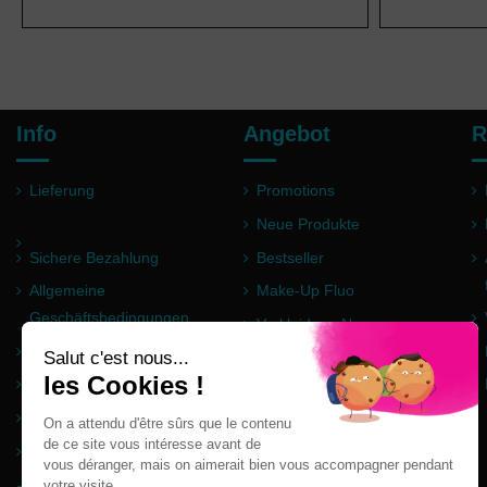
Info
Angebot
R
Lieferung
Promotions
Neue Produkte
Sichere Bezahlung
Bestseller
Allgemeine
Make-Up Fluo
Geschäftsbedingungen
Verkleidung Neon
Impressum
Pulver Holi
Häufig gestellte Fragen
Partner
Seitenverzeichnis