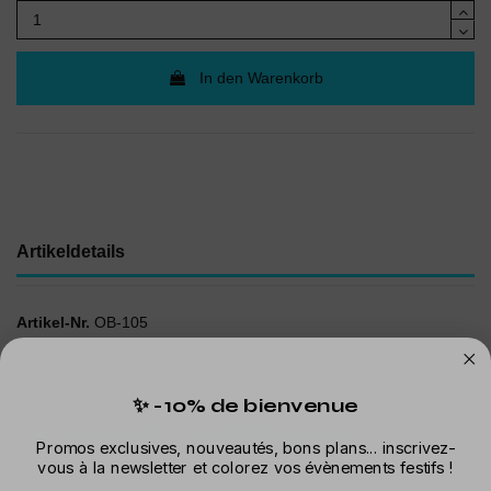
In den Warenkorb
Artikeldetails
Artikel-Nr.
OB-105
✨ -10% de bienvenue
In der gleichen Kategorie
Promos exclusives, nouveautés, bons plans... inscrivez-
vous à la newsletter et colorez vos évènements festifs !