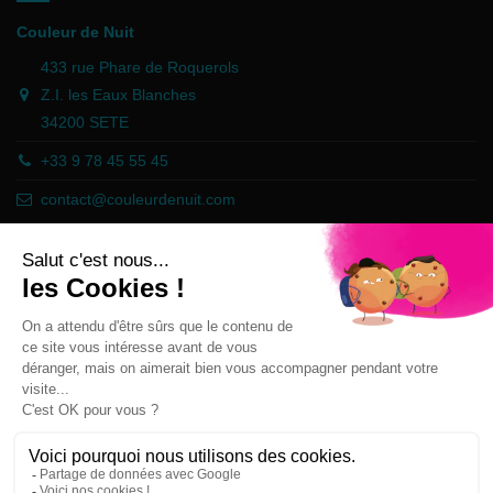
Couleur de Nuit
433 rue Phare de Roquerols
Z.I. les Eaux Blanches
34200 SETE
+33 9 78 45 55 45
contact@couleurdenuit.com
Händler zugelassen von Gesellschaft für Garantierte Bewertungen,
Klicken Sie hier
.
Follow us
Newsletter