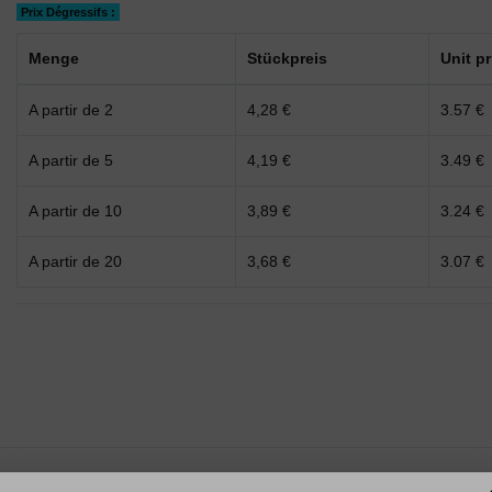
Prix Dégressifs :
Menge
Stückpreis
Unit p
A partir de 2
4,28 €
3.57 €
A partir de 5
4,19 €
3.49 €
A partir de 10
3,89 €
3.24 €
A partir de 20
3,68 €
3.07 €