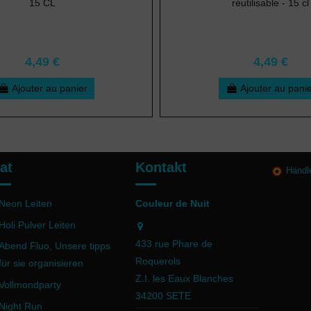
15 CL
réutilisable - 15 cl
4,49 €
4,49 €
Ajouter au panier
Ajouter au pani
at
Kontakt
Händl
Neon Leiten
Couleur de Nuit
Holi Pulver Leiten
433 rue Phare de
Abend Fluo, Unsere tipps
Roquerols
für sie organisieren
Z.I. les Eaux Blanches
Vollmondparty
34200 SETE
Night Run