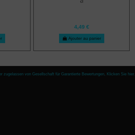
cl
4,49 €
er
Ajouter au panier
er zugelassen von Gesellschaft für Garantierte Bewertungen,
Klicken Sie hier
.