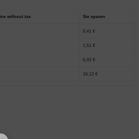
rice without tax
Sie sparen
0,41 €
1,51 €
6,02 €
16,12 €