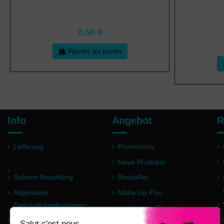
2,50 €
Ajouter au panier
Info
Angebot
R
Lieferung
Promotions
Neue Produkte
Sichere Bezahlung
Bestseller
Allgemeine
Make-Up Fluo
Geschäftsbedingungen
Verkleidung Neon
Impressum
Pulver Holi