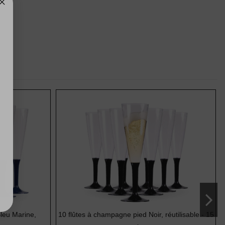
leu Marine,
10 flûtes à champagne pied Noir, réutilisable - 15