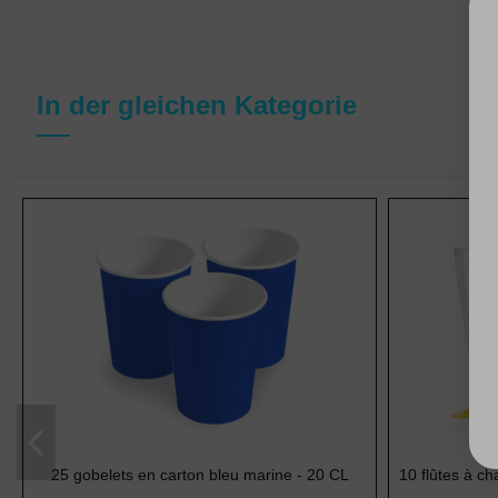
In der gleichen Kategorie
25 gobelets en carton bleu marine - 20 CL
10 flûtes à ch