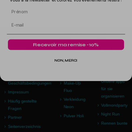
Prénom
Info
Angebot
Rat
Recevoir ma remise -10%
Lieferung
Promotions
Neon Leiten
Neue
Holi Pulver
NON, MERCI
Produkte
Leiten
Sichere Bezahlung
Bestseller
Abend Fluo,
Allgemeine
Unsere tipps
Geschäftsbedingungen
Make-Up
für sie
Fluo
Impressum
organisieren
Verkleidung
Häufig gestellte
Vollmondparty
Neon
Fragen
Night Run
Pulver Holi
Partner
Rennen bunte
Seitenverzeichnis