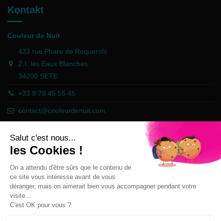
Kontakt
Couleur de Nuit
433 rue Phare de Roquerols
Z.I. les Eaux Blanches
34200 SETE
+33 9 78 45 55 45
contact@couleurdenuit.com
Händler zugelassen von Gesellschaft für Garantierte Bewertungen,
Klicken Sie hier
.
Follow us