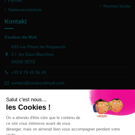
Partner
Rennen bunte
Seitenverzeichnis
Kontakt
Couleur de Nuit
433 rue Phare de Roquerols
Z.I. les Eaux Blanches
34200 SETE
+33 9 78 45 55 45
contact@couleurdenuit.com
Händler zugelassen von Gesellschaft für Garantierte Bewertungen,
Klicken Sie hier
.
Follow us