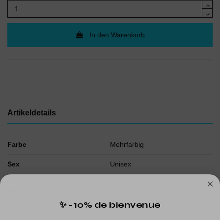
In den Warenkorb
Artikeldetails
Farbe
Mehrfarbig
Sex
Unisex
Artikel-Nr.
42604
✨ -10% de bienvenue