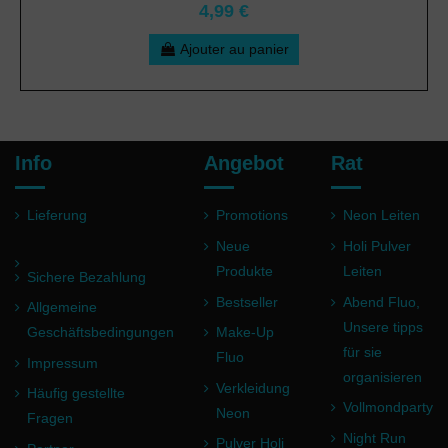
4,99 €
Ajouter au panier
Info
Angebot
Rat
Lieferung
Promotions
Neon Leiten
Neue
Holi Pulver
Produkte
Leiten
Sichere Bezahlung
Bestseller
Abend Fluo,
Allgemeine
Unsere tipps
Geschäftsbedingungen
Make-Up
für sie
Fluo
Impressum
organisieren
Verkleidung
Häufig gestellte
Vollmondparty
Neon
Fragen
Night Run
Pulver Holi