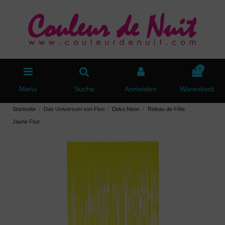
0
Menu
Suche
Anmelden
Warenkorb
Startseite
Das Universum von Fluo
Deko Neon
Rideau de Fête
Jaune Fluo