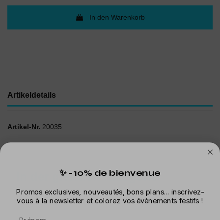
In den Warenkorb
Artikeldetails
Artikel-Nr.
20035
✨ -10% de bienvenue
In der gleichen Kategorie
Promos exclusives, nouveautés, bons plans... inscrivez-
vous à la newsletter et colorez vos évènements festifs !
Prénom