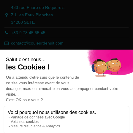
433 rue Phare de Roquerols
Z.I. les Eaux Blanches
34200 SETE
+33 9 78 45 55 45
contact@couleurdenuit.com
Händler zugelassen von Gesellschaft für Garantierte Bewertungen,
Klicken Sie hier
.
Follow us
Newsletter