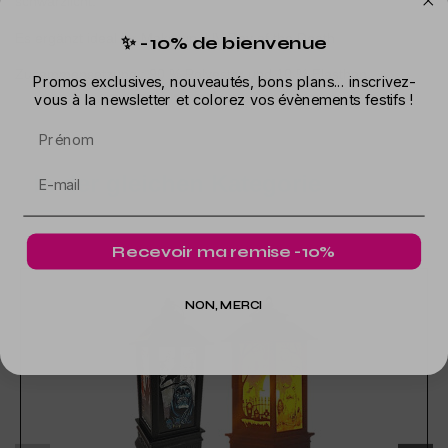
schwarzlicht.
Es ergänzt ideal ihr Make-up, UV-Day of the Death
✨ -10% de bienvenue
Zusammensetzung : 90 % Polyester und 10 % Elasthan.
Promos exclusives, nouveautés, bons plans... inscrivez-
vous à la newsletter et colorez vos évènements festifs !
Prénom
In der gleichen Kategorie
Recevoir ma remise -10%
NON, MERCI