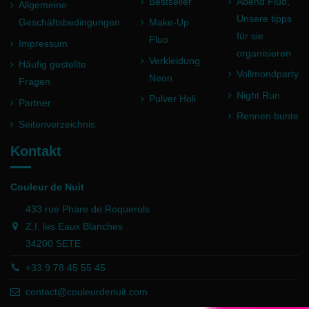
Bestseller
Abend Fluo,
Allgemeine
Unsere tipps
Geschäftsbedingungen
Make-Up
für sie
Fluo
Impressum
organisieren
Verkleidung
Häufig gestellte
Vollmondparty
Neon
Fragen
Night Run
Pulver Holi
Partner
Rennen bunte
Seitenverzeichnis
Kontakt
Couleur de Nuit
433 rue Phare de Roquerols
Z.I. les Eaux Blanches
34200 SETE
+33 9 78 45 55 45
contact@couleurdenuit.com