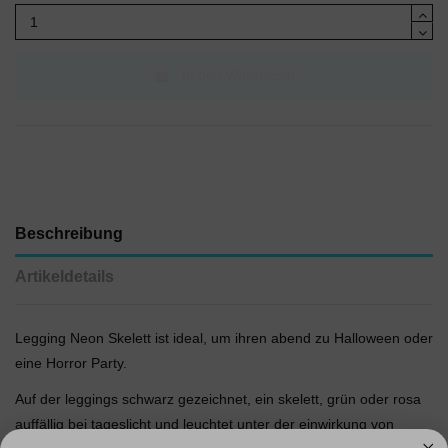
In den Warenkorb
Beschreibung
Artikeldetails
Legging Neon Skelett ist ideal, um ihren abend zu Halloween oder
eine Horror Party.
Auf der leggings schwarz gezeichnet, ein skelett, grün oder rosa
auffällig bei tageslicht und leuchtet unter der einwirkung von