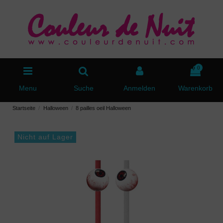
0
Menu
Suche
Anmelden
Warenkorb
Startseite
Halloween
8 pailles oeil Halloween
Nicht auf Lager