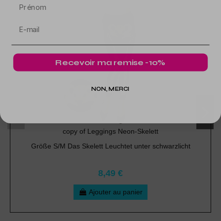
Prénom
Recevoir ma remise -10%
NON, MERCI
copy of Leggings Neon-Skelett
Größe S/M Das Skelett Leuchtet unter schwarzlicht
8,49 €
Ajouter au panier