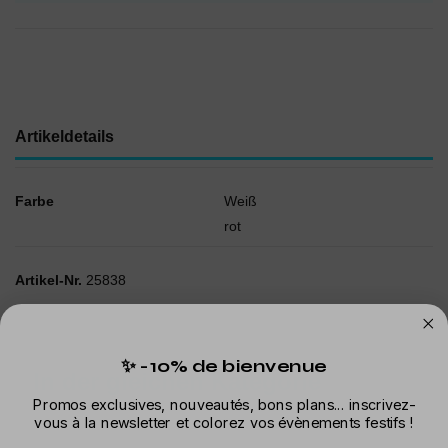
Artikeldetails
Farbe
Weiß
rot
Artikel-Nr.
25838
✨ -10% de bienvenue
In der gleichen Kategorie
Promos exclusives, nouveautés, bons plans... inscrivez-
vous à la newsletter et colorez vos évènements festifs !