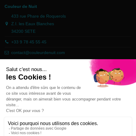
Couleur de Nuit
433 rue Phare de Roquerols
Z.I. les Eaux Blanches
34200 SETE
+33 9 78 45 55 45
contact@couleurdenuit.com
Händler zugelassen von Gesellschaft für Garantierte Bewertungen,
Klicken Sie hier
.
Follow us
Newsletter