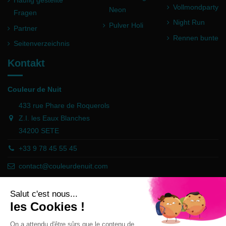
Vollmondparty
Neon
Fragen
Night Run
Pulver Holi
Partner
Rennen bunte
Seitenverzeichnis
Kontakt
Couleur de Nuit
433 rue Phare de Roquerols
Z.I. les Eaux Blanches
34200 SETE
+33 9 78 45 55 45
contact@couleurdenuit.com
Händler zugelassen von Gesellschaft für Garantierte Bewertungen,
Klicken Sie hier
.
Follow us