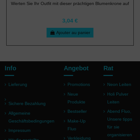
Werten Sie Ihr Outfit mit dieser prächtigen Blumenkrone auf
3,04 €
Ajouter au panier
Info
Angebot
Rat
Lieferung
Promotions
Neon Leiten
Neue
Holi Pulver
Produkte
Leiten
Sichere Bezahlung
Bestseller
Abend Fluo,
Allgemeine
Unsere tipps
Geschäftsbedingungen
Make-Up
für sie
Fluo
Impressum
organisieren
Verkleidung
Häufig gestellte