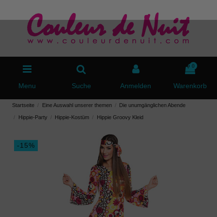
0
Menu
Suche
Anmelden
Warenkorb
Startseite
Eine Auswahl unserer themen
Die unumgänglichen Abende
Hippie-Party
Hippie-Kostüm
Hippie Groovy Kleid
-15%