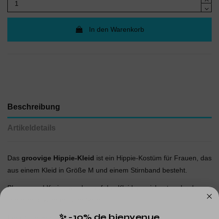
In den Warenkorb
Beschreibung
Artikeldetails
Das
groovige Hippie-Kleid
ist ein Hippie-Kostüm für Frauen, das
aus einem Kleid in Größe M und einem Stirnband besteht.
Blumen und Kreise werden auf das Kleid gezeichnet und geben
ihm eine psychedelische Seite.
✨ -10% de bienvenue
Ideal für eine Hippie-Party