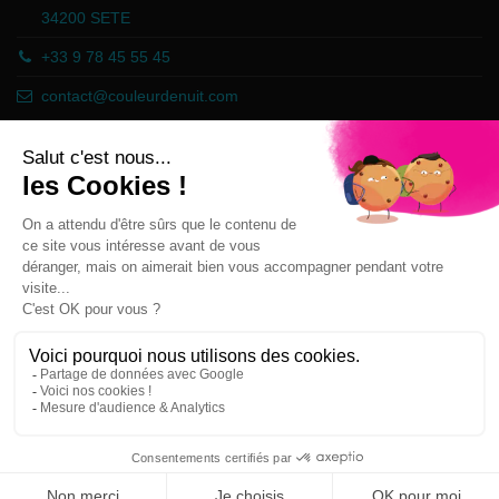
34200 SETE
+33 9 78 45 55 45
contact@couleurdenuit.com
Händler zugelassen von Gesellschaft für Garantierte Bewertungen,
Klicken Sie hier
.
Follow us
Newsletter
Sie können Ihr Einverständnis jederzeit
widerrufen. Unsere Kontaktinformationen finden
Sie u. a. in der Datenschutzerklärung.