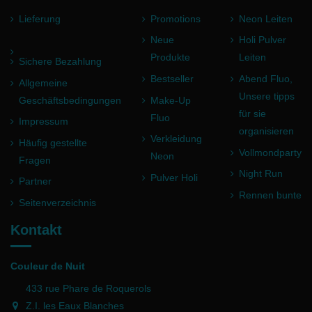
Lieferung
Promotions
Neon Leiten
Neue
Holi Pulver
Produkte
Leiten
Sichere Bezahlung
Bestseller
Abend Fluo,
Allgemeine
Unsere tipps
Geschäftsbedingungen
Make-Up
für sie
Fluo
Impressum
organisieren
Verkleidung
Häufig gestellte
Vollmondparty
Neon
Fragen
Night Run
Pulver Holi
Partner
Rennen bunte
Seitenverzeichnis
Kontakt
Couleur de Nuit
433 rue Phare de Roquerols
Z.I. les Eaux Blanches