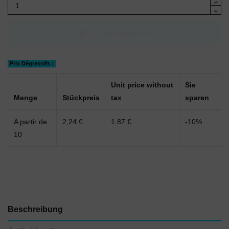
In den Warenkorb
Prix Dégressifs :
Unit price without
Sie
Menge
Stückpreis
tax
sparen
A partir de
2,24 €
1.87 €
-10%
10
Beschreibung