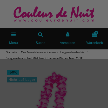
0
Menu
Suche
Anmelden
Warenkorb
Startseite
Eine Auswahl unserer themen
Junggesellenabschied
Junggesellenabschied Mädchen
Halskette Blumen Team EVJF
-50%
Nicht auf Lager