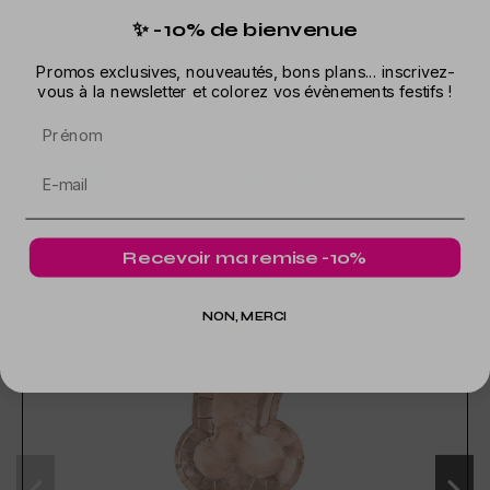
✨ -10% de bienvenue
Dies sind rosa Silikonarmbänder, auf denen die Worte "Team
EVJF" in Weiß geschrieben sind.
Promos exclusives, nouveautés, bons plans... inscrivez-
vous à la newsletter et colorez vos évènements festifs !
Prénom
In der gleichen Kategorie
Recevoir ma remise -10%
NON, MERCI