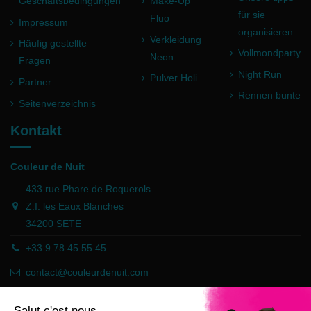
Geschäftsbedingungen
Make-Up
für sie
Fluo
Impressum
organisieren
Verkleidung
Häufig gestellte
Vollmondparty
Neon
Fragen
Night Run
Pulver Holi
Partner
Rennen bunte
Seitenverzeichnis
Kontakt
Couleur de Nuit
433 rue Phare de Roquerols
Z.I. les Eaux Blanches
34200 SETE
+33 9 78 45 55 45
contact@couleurdenuit.com
Händler zugelassen von Gesellschaft für Garantierte Bewertungen,