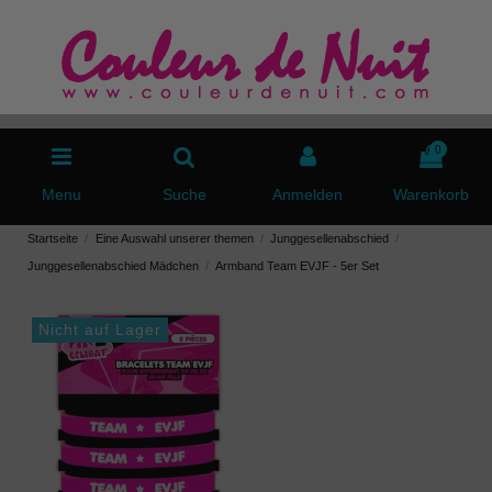
0
Menu
Suche
Anmelden
Warenkorb
Startseite
Eine Auswahl unserer themen
Junggesellenabschied
Junggesellenabschied Mädchen
Armband Team EVJF - 5er Set
Nicht auf Lager