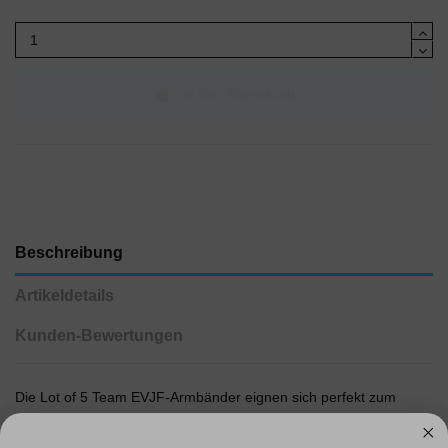
(4 Bewertungen)
In den Warenkorb
Beschreibung
Artikeldetails
Kunden-Bewertungen
Die Lot of 5 Team EVJF-Armbänder eignen sich perfekt zum
Verteilen an die Teilnehmer der Junggesellenparty Ihres besten
Freundes.