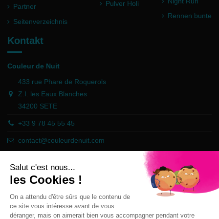
Night Run
Pulver Holi
Partner
Rennen bunte
Seitenverzeichnis
Kontakt
Couleur de Nuit
433 rue Phare de Roquerols
Z.I. les Eaux Blanches
34200 SETE
+33 9 78 45 55 45
contact@couleurdenuit.com
Händler zugelassen von Gesellschaft für Garantierte Bewertungen,
Klicken Sie hier
.
Follow us