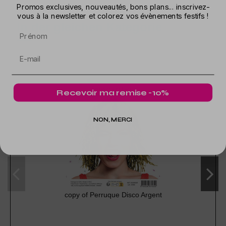
Promos exclusives, nouveautés, bons plans... inscrivez-
vous à la newsletter et colorez vos évènements festifs !
In der gleichen Kategorie
Prénom
Recevoir ma remise -10%
NON, MERCI
copy of Perruque Disco Argent