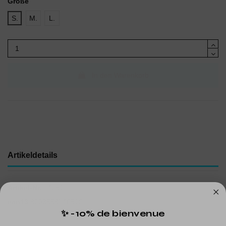
Größe
S.
M.
L.
In den Warenkorb
Artikeldetails
Artikel-Nr.
74051
ean13
8003558740512
✨ -10% de bienvenue