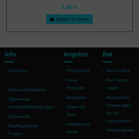
1,90 €
Ajouter au panier
Info
Angebot
Rat
Lieferung
Promotions
Neon Leiten
Neue
Holi Pulver
Produkte
Leiten
Sichere Bezahlung
Bestseller
Abend Fluo,
Allgemeine
Unsere tipps
Geschäftsbedingungen
Make-Up
für sie
Fluo
Impressum
organisieren
Verkleidung
Häufig gestellte
Vollmondparty
Neon
Fragen